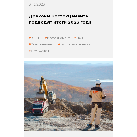
31.12.2023
Драконы Востокцемента
подводят итоги 2023 года
ВБЩЗ
Востокцемент
ДСЗ
Спасскцемент
Теплоозерскцемент
Якутцемент