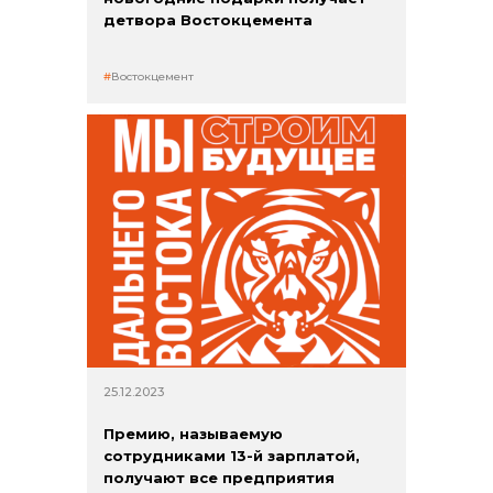
детвора Востокцемента
Востокцемент
25.12.2023
Премию, называемую
сотрудниками 13-й зарплатой,
получают все предприятия