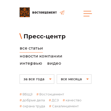
общая информация
Пресс-центр
все статьи
новости компании
интервью
видео
объявленные закупки
за все года
все месяца
ВБЩЗ
Востокцемент
добрые дела
ДСЗ
качество
охрана труда
Сахалинцемент
реализация неликвидов