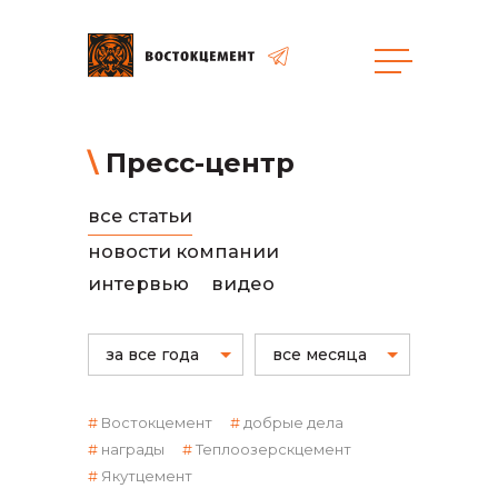
общая информация
Пресс-центр
все статьи
новости компании
интервью
видео
объявленные закупки
за все года
все месяца
Востокцемент
добрые дела
награды
Теплоозерскцемент
Якутцемент
реализация неликвидов