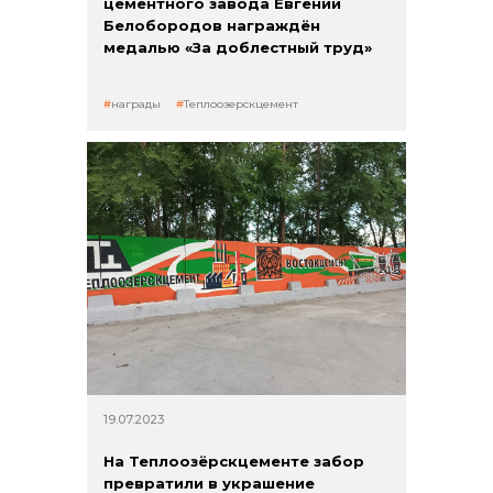
цементного завода Евгений
Белобородов награждён
медалью «За доблестный труд»
награды
Теплоозерскцемент
19.07.2023
На Теплоозёрскцементе забор
превратили в украшение