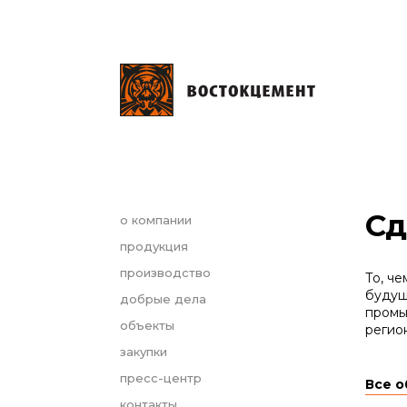
Сд
о компании
продукция
производство
То, ч
будущ
добрые дела
промы
объекты
регио
закупки
пресс-центр
Все 
контакты