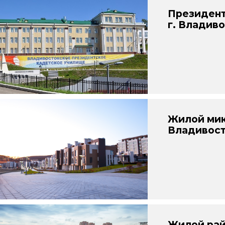
Президент
г. Владив
Жилой мик
Владивос
Жилой рай