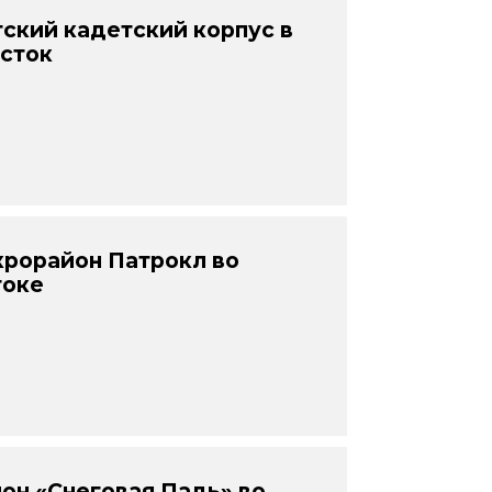
ский кадетский корпус в
осток
рорайон Патрокл во
токе
он «Снеговая Падь» во