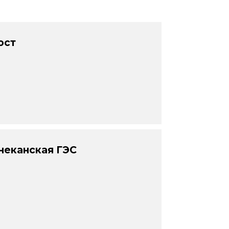
ост
неканская ГЭС