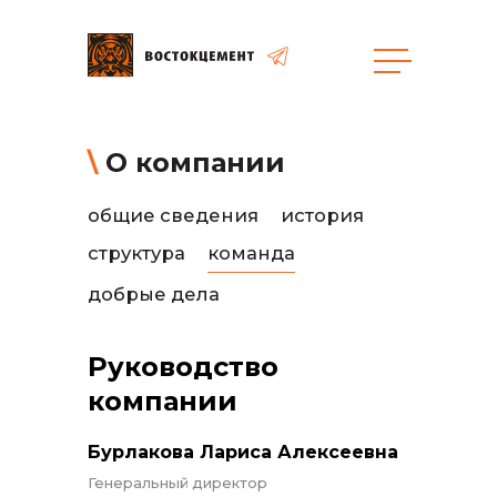
О компании
общая информация
общие сведения
история
структура
команда
добрые дела
объявленные закупки
Руководство
компании
Бурлакова Лариса Алексеевна
реализация неликвидов
Генеральный директор