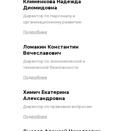
Клименкова Надежда
Диомидовна
Директор по персоналу и
+7 (423) 234 50 50
организационному развитию
Подробнее
Ломакин Константин
Вячеславович
info@vostokcement.ru
Директор по экономической и
технической безопасности
Подробнее
Химич Екатерина
Александровна
Директор по правовым вопросам
Подробнее