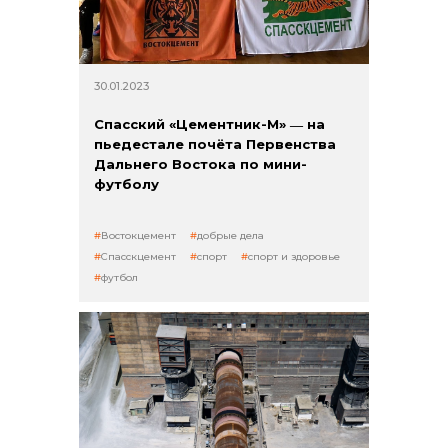
Контакты
30.01.2023
Спасский «Цементник-М» ― на
пьедестале почёта Первенства
Дальнего Востока по мини-
футболу
+7 (423) 234 50 50
Востокцемент
добрые дела
Спасскцемент
спорт
спорт и здоровье
футбол
info@vostokcement.ru