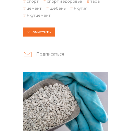
спорт
спорт и здоровье
тара
цемент
щебень
Якутия
Якутцемент
очистить
контакты отдела закупок
Подписаться