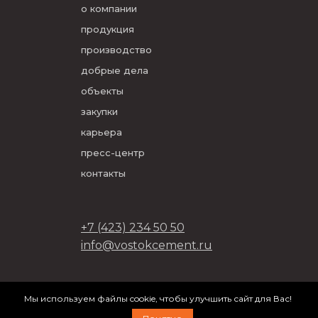
о компании
продукция
производство
добрые дела
объекты
закупки
карьера
пресс-центр
контакты
+7 (423) 234 50 50
info@vostokcement.ru
ООО «Востокцемент» 2026
Мы используем файлы cookie, чтобы улучшить сайт для Вас!
разработано в
DVIGA