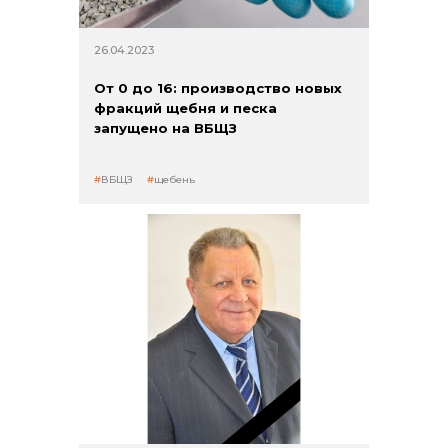
Контакты
26.04.2023
От 0 до 16: производство новых
фракций щебня и песка
запущено на ВБЩЗ
ВБЩЗ
щебень
+7 (423) 234 50 50
info@vostokcement.ru