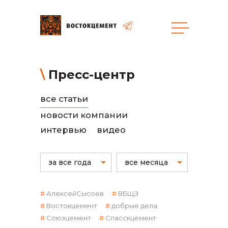
общая информация
Пресс-центр
все статьи
новости компании
интервью
видео
объявленные закупки
за все года
все месяца
АлексейСысоев
ВБЩЗ
Востокцемент
добрые дела
Союзцемент
Спасскцемент
реализация неликвидов