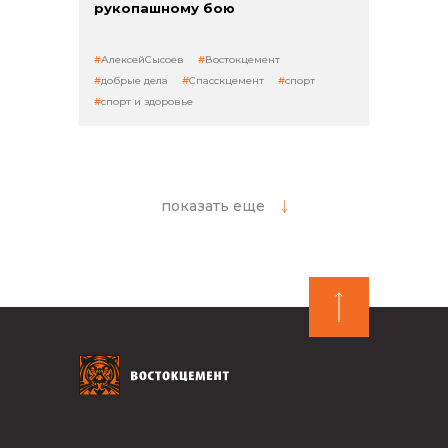
рукопашному бою
АлексейСысоев
Востокцемент
добрые дела
Спасскцемент
спорт
спорт и здоровье
показать еще