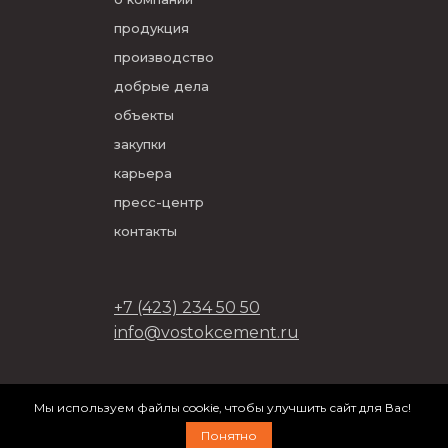
продукция
производство
добрые дела
объекты
закупки
карьера
пресс-центр
контакты
+7 (423) 234 50 50
info@vostokcement.ru
ООО «Востокцемент» 2026
Мы используем файлы cookie, чтобы улучшить сайт для Вас!
разработано в
DVIGA
Понятно