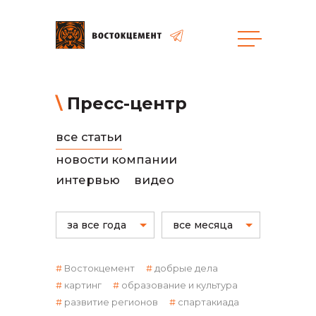
общая информация
Пресс-центр
все статьи
новости компании
интервью
видео
объявленные закупки
за все года
все месяца
Востокцемент
добрые дела
картинг
образование и культура
развитие регионов
спартакиада
реализация неликвидов