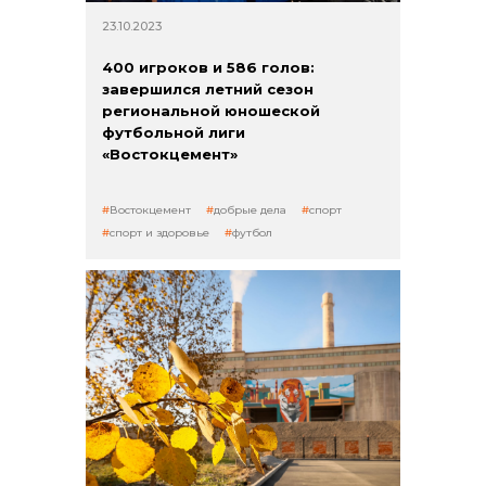
23.10.2023
400 игроков и 586 голов:
завершился летний сезон
региональной юношеской
футбольной лиги
«Востокцемент»
Востокцемент
добрые дела
спорт
спорт и здоровье
футбол