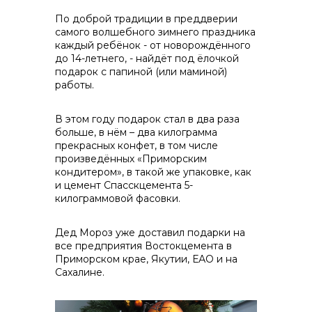
контакты отдела закупок
По доброй традиции в преддверии
самого волшебного зимнего праздника
каждый ребёнок - от новорождённого
до 14-летнего, - найдёт под ёлочкой
подарок с папиной (или маминой)
работы.
Контакты
В этом году подарок стал в два раза
больше, в нём – два килограмма
прекрасных конфет, в том числе
произведённых «Приморским
кондитером», в такой же упаковке, как
+7 (423) 234 50 50
и цемент Спасскцемента 5-
килограммовой фасовки.
info@vostokcement.ru
Дед Мороз уже доставил подарки на
все предприятия Востокцемента в
Приморском крае, Якутии, ЕАО и на
Сахалине.