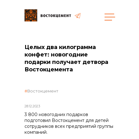
Объекты
Закупки
Целых два килограмма
конфет: новогодние
подарки получает детвора
общая информация
Востокцемента
объявленные закупки
Востокцемент
28.12.2023
3 800 новогодних подарков
реализация неликвидов
подготовил Востокцемент для детей
сотрудников всех предприятий группы
компаний.