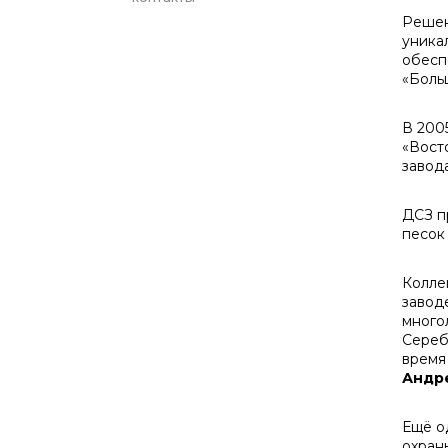
Решен
уника
обесп
«Боль
В 200
«Вост
завод
ДСЗ п
песок
Колле
завод
много
Сереб
время
Андр
Ещё о
охран