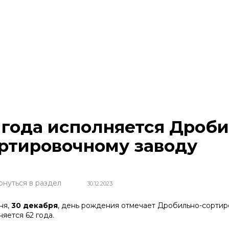
 года исполняется Дроб
ртировочному заводу
рнуться в раздел
30.12.2023
ня,
30 декабря
, день рождения отмечает Дробильно-сорти
яется 62 года.