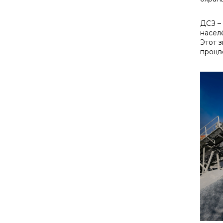
ДСЗ –
насел
Этот 
процв