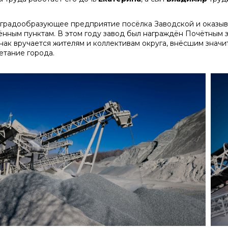
 градообразующее предприятие посёлка Заводской и оказы
ённым пунктам. В этом году завод был награждён Почётным з
знак вручается жителям и коллективам округа, внёсшим значи
етание города.