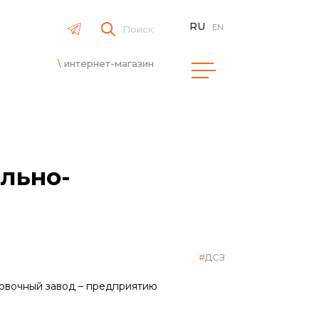
RU
EN
Поиск
интернет-магазин
ильно-
ДСЗ
ровочный завод – предприятию