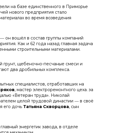
звели на базе единственного в Приморье
чей нового предприятия стало
материалах во время возведения
 ― он вошёл в состав группы компаний
ятия. Как и 62 года назад главная задача
венными строительными материалами.
й грунт, щебеночно-песчаные смеси и
тают два дробильных комплекса.
пытных специалистов, отработавших на
бряков
, мастер электроремонтного цеха. за
алью «Ветеран труда». Николай
вателем целой трудовой династии ― в своё
ся его дочь
Татьяна Скворцова
, сын
главный энергетик завода, в отделе
ится механиком.