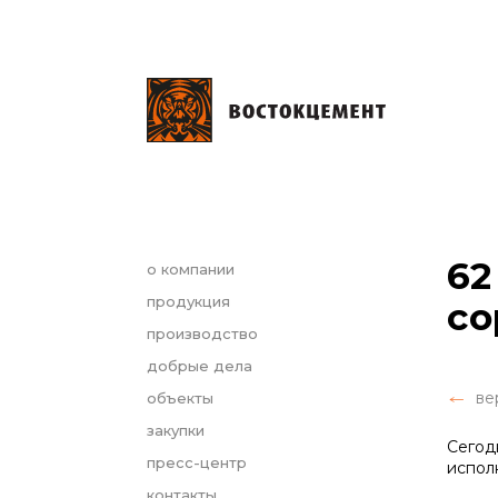
62
о компании
продукция
со
производство
добрые дела
ве
объекты
закупки
Сегод
пресс-центр
исполн
контакты