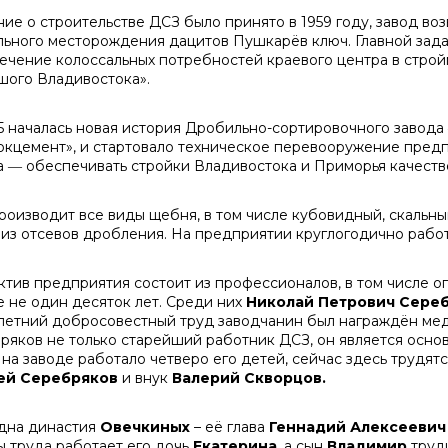
ие о строительстве ДСЗ было принято в 1959 году, завод во
льного месторождения дацитов Пушкарёв ключ. Главной зада
ечение колоссальных потребностей краевого центра в строй
шого Владивостока».
5 началась новая история Дробильно-сортировочного завода
окцемент», и стартовало техническое перевооружение предпри
а ― обеспечивать стройки Владивостока и Приморья качест
роизводит все виды щебня, в том числе кубовидный, скальны
 из отсевов дробления. На предприятии круглогодично рабо
ктив предприятия состоит из профессионалов, в том числе о
е не один десяток лет. Среди них
Николай Петрович Сере
летний добросовестный труд заводчанин был награждён мед
ряков не только старейший работник ДСЗ, он является осно
 на заводе работало четверо его детей, сейчас здесь трудят
ей Серебряков
и внук
Валерий Скворцов.
дна династия
Овечкиных
– её глава
Геннадий Алексеевич
ы труда работает его дочь
Екатерина
, а сын
Владимир
труд