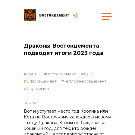
Драконы Востокцемента
подводят итоги 2023 года
объявленные закупки
ВБЩЗ
Востокцемент
ДСЗ
Спасскцемент
Теплоозерскцемент
Якутцемент
31.12.2023
Вот и уступает место год Кролика или
Кота по Восточному календарю новому
– году Дракона. Каким он был, заячье-
кошачий год, для тех, кто рождён
драконом? На этот вопрос отвечают