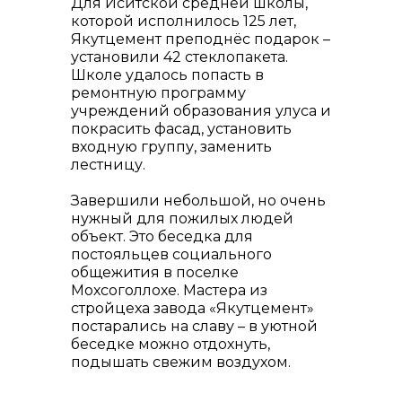
Для Иситской средней школы,
которой исполнилось 125 лет,
Якутцемент преподнёс подарок –
установили 42 стеклопакета.
Школе удалось попасть в
ремонтную программу
учреждений образования улуса и
покрасить фасад, установить
входную группу, заменить
лестницу.
Завершили небольшой, но очень
нужный для пожилых людей
объект. Это беседка для
постояльцев социального
общежития в поселке
Мохсоголлохе. Мастера из
стройцеха завода «Якутцемент»
постарались на славу – в уютной
беседке можно отдохнуть,
подышать свежим воздухом.