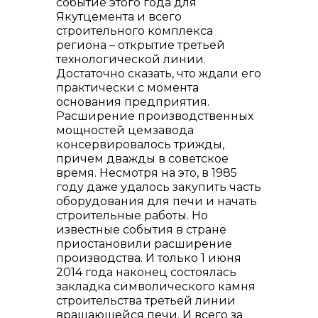
событие этого года для
Якутцемента и всего
строительного комплекса
региона – открытие третьей
технологической линии.
Контакты
Достаточно сказать, что ждали его
практически с момента
основания предприятия.
Расширение производственных
мощностей цемзавода
консервировалось трижды,
причем дважды в советское
время. Несмотря на это, в 1985
году даже удалось закупить часть
оборудования для печи и начать
строительные работы. Но
известные события в стране
приостановили расширение
+7 (423) 234 50 50
производства. И только 1 июня
2014 года наконец состоялась
закладка символического камня
строительства третьей линии
вращающейся печи. И всего за