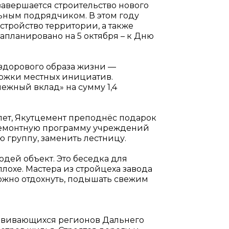
 завершается строительство нового
льным подрядчиком. В этом году
стройство территории, а также
апланировано на 5 октября – к Дню
т здорового образа жизни —
ржки местных инициатив.
ежный вклад» на сумму 1,4
лет, Якутцемент преподнёс подарок
в ремонтную программу учреждений
ю группу, заменить лестницу.
дей объект. Это беседка для
охе. Мастера из стройцеха завода
можно отдохнуть, подышать свежим
азвивающихся регионов Дальнего