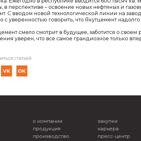
ка. Ежегодно в республике вводится 600 тысяч кв. 
ы, в перспективе – освоение новых нефтяных и газо
нт. С вводом новой технологической линии на завод
 с уверенностью говорить, что Якутцемент надолго
емент смело смотрит в будущее, заботится о своем
ения уверен, что все самое грандиозное только впе
иться статьей
о компании
закупки
продукция
карьера
производство
пресс-центр