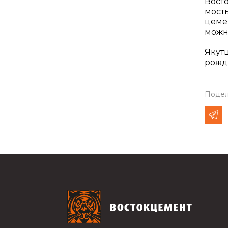
Восто
мост
цеме
можно
Якутц
рожд
Подел