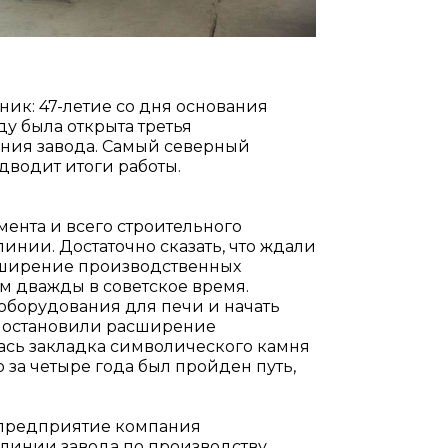
ник: 47-летие со дня основания
оду была открыта третья
ания завода. Самый северный
дводит итоги работы.
мента и всего строительного
инии. Достаточно сказать, что ждали
сширение производственных
 дважды в советское время.
ь оборудования для печи и начать
риостановили расширение
лась закладка символического камня
 за четыре года был пройден путь,
е предприятие компания
 линии завода по производству