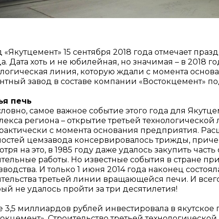
 «Якутцемент» 15 сентября 2018 года отмечает празд
а. Дата хоть и не юбилейная, но значимая – в 2018 г
ологическая линия, которую ждали с момента основ
нтный завод в составе компании «Востокцемент» по
ья печь
ловно, самое важное событие этого года для Якутце
екса региона – открытие третьей технологической л
практически с момента основания предприятия. Ра
остей цемзавода консервировалось трижды, причем
тря на это, в 1985 году даже удалось закупить част
ительные работы. Но известные события в стране п
водства. И только 1 июня 2014 года наконец состоя
тельства третьей линии вращающейся печи. И всего
ый не удалось пройти за три десятилетия!
е 3,5 миллиардов рублей инвестировала в якутско
токцемент». Строительство третьей технологической