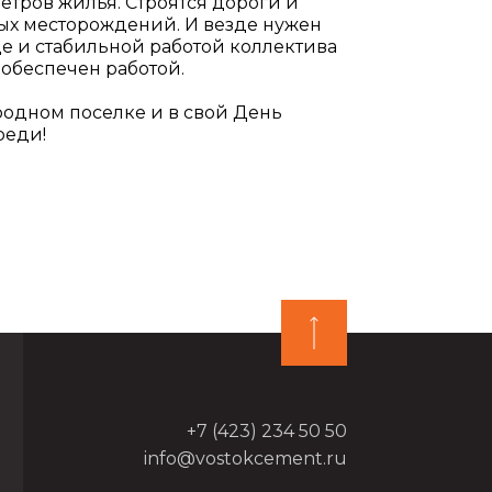
метров жилья. Строятся дороги и
вых месторождений. И везде нужен
е и стабильной работой коллектива
 обеспечен работой.
 родном поселке и в свой День
реди!
+7 (423) 234 50 50
info@vostokcement.ru