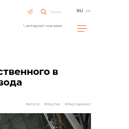
RU
EN
Поиск
интернет-магазин
ственного в
вода
итоги
Якутия
Якутцемент