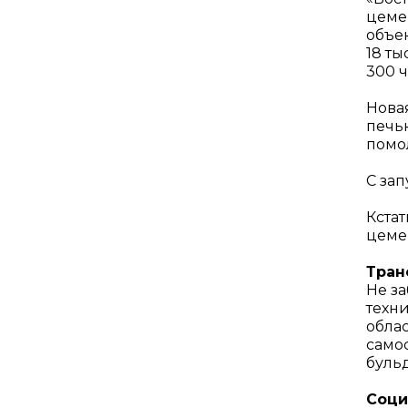
цемен
объе
18 ты
300 ч
Нова
печью
помо
С зап
Кста
цеме
Тран
Не за
техн
обла
само
бульд
Соци