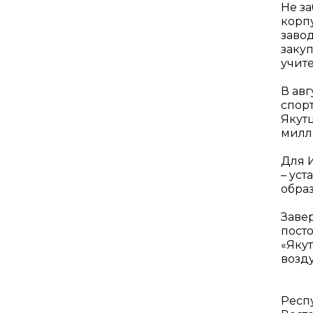
Не за
корп
заво
заку
учите
В авг
спор
Якут
милл
Для 
– ус
образ
Заве
пост
«Яку
возд
Респ