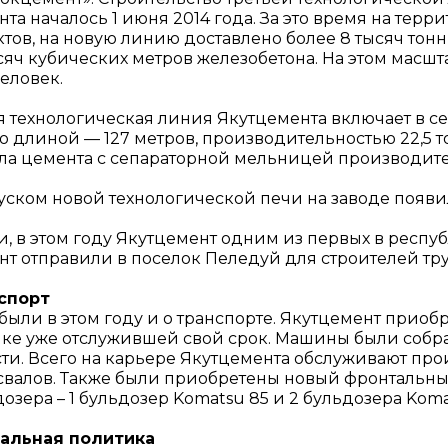
та началось 1 июня 2014 года. За это время на тер
ктов, на новую линию доставлено более 8 тысяч тон
сяч кубических метров железобетона. На этом масшт
еловек.
я технологическая линия Якутцемента включает в с
 длиной — 127 метров, производительностью 22,5 т
ла цемента с сепараторной мельницей производитель
уском новой технологической печи на заводе появи
ти, в этом году Якутцемент одним из первых в респ
нт отправили в поселок Пеледуй для строителей тр
спорт
были в этом году и о транспорте. Якутцемент приобр
ике уже отслужившей свой срок. Машины были собра
сти. Всего на карьере Якутцемента обслуживают пр
свалов. Также были приобретены новый фронтальный 
озера – 1 бульдозер Komatsu 85 и 2 бульдозера Koma
альная политика