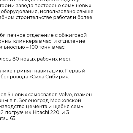
ритории завода построено семь новых
н оборудования, использовано свыше
абном строительстве работали более
ебя печное отделение с обжиговой
онны клинкера в час, и отделение
ностью – 100 тонн в час.
лось 80 новых рабочих мест.
ублике принял навигацию. Первый
убопровода «Сила Сибири».
ел 5 новых самосвалов Volvo, взамен
ны в п. Зеленоград Московской
оизводство цемента и щебня семь
погрузчик Hitachi 220, и 3
tsu 65.