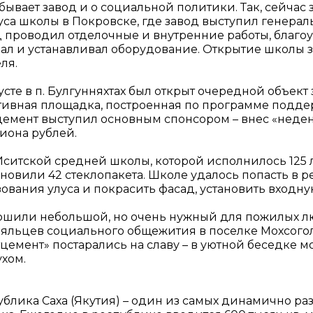
бывает завод и о социальной политики. Так, сейчас
уса школы в Покровске, где завод выступил генера
д проводил отделочные и внутренние работы, благоу
пал и устанавливал оборудование. Открытие школы з
ля.
усте в п. Булгунняхтах был открыт очередной объек
тивная площадка, построенная по программе подде
цемент выступил основным спонсором – внес «неден
иона рублей.
Иситской средней школы, которой исполнилось 125 
тановили 42 стеклопакета. Школе удалось попасть 
ования улуса и покрасить фасад, установить входну
ршили небольшой, но очень нужный для пожилых лю
ояльцев социального общежития в поселке Мохсоголл
тцемент» постарались на славу – в уютной беседке 
ухом.
ублика Саха (Якутия) – один из самых динамично р