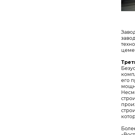
Завод
завод
техн
цеме
Трет
Безус
компл
его 
мощн
Несмо
стро
произ
строи
котор
Боле
«Вос