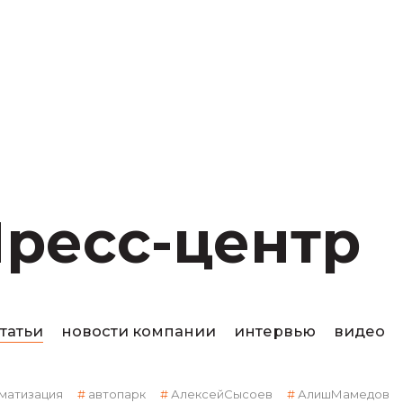
ресс-центр
статьи
новости компании
интервью
видео
матизация
автопарк
АлексейСысоев
АлишМамедов