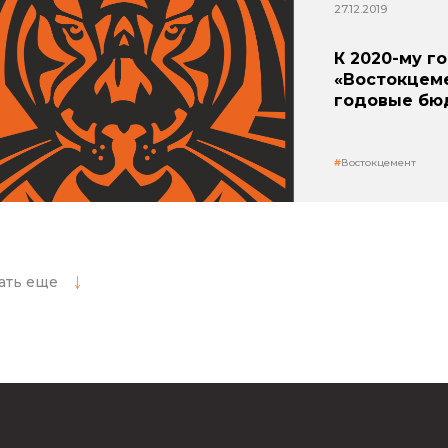
27.12.2019
К 2020-му г
«Востокцем
годовые бю
Востокцемент
ать еще