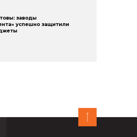
отовы: заводы
ента» успешно защитили
джеты