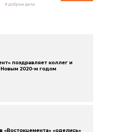
добрые дела
нт» поздравляет коллег и
 Новым 2020-м годом
в «Востокцемента» «оделись»