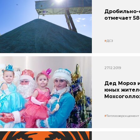
Дробильно-
отмечает 58
ДСЗ
27.12.2019
Дед Мороз 
юных жител
Мохсоголло
Теплоозерскцемент