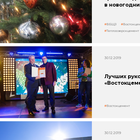
в новогодн
ВБЩЗ
Востокце
Теплоозерскцемент
30.12.2019
Лучших рук
«Востокцем
Востокцемент
30.12.2019