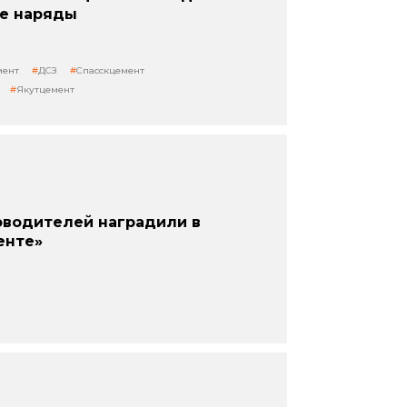
ие наряды
мент
ДСЗ
Спасскцемент
Якутцемент
оводителей наградили в
енте»