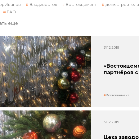
орИванов
Владивосток
Востокцемент
день строителя
ЕАО
ать еще
31.12.2019
«Востокцеме
партнёров с
Востокцемент
31.12.2019
Цеха заводо