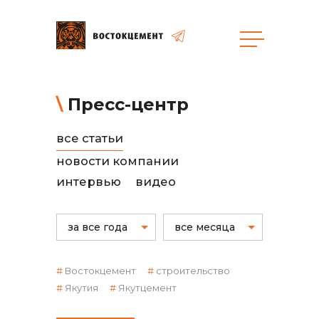
Объекты
Закупки
Пресс-центр
все статьи
общая информация
новости компании
интервью
видео
объявленные закупки
за все года
все месяца
реализация неликвидов
Востокцемент
строительство
Якутия
Якутцемент