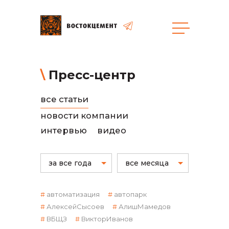
общая информация
Пресс-центр
все статьи
новости компании
интервью
видео
объявленные закупки
за все года
все месяца
автоматизация
автопарк
АлексейСысоев
АлишМамедов
ВБЩЗ
ВикторИванов
реализация неликвидов