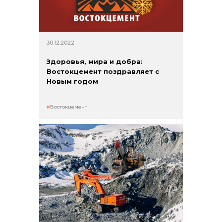
30.12.2022
Здоровья, мира и добра:
Востокцемент поздравляет с
Новым годом
+7 (423) 234 50 50
Востокцемент
info@vostokcement.ru