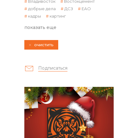
Владивосток
Востокцемент
добрые дела
ДСЗ
ЕАО
кадры
картинг
показать еще
очистить
контакты отдела закупок
Подписаться
Контакты