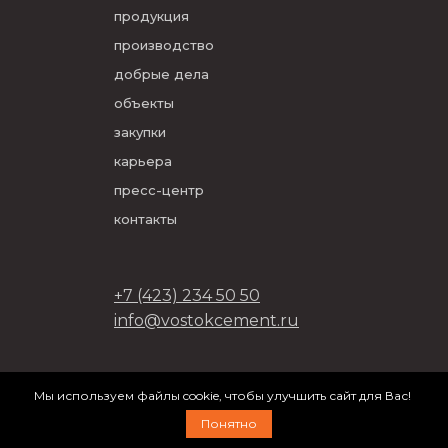
продукция
производство
добрые дела
объекты
закупки
карьера
пресс-центр
контакты
+7 (423) 234 50 50
info@vostokcement.ru
ООО «Востокцемент» 2026
Мы используем файлы cookie, чтобы улучшить сайт для Вас!
разработано в
DVIGA
Понятно