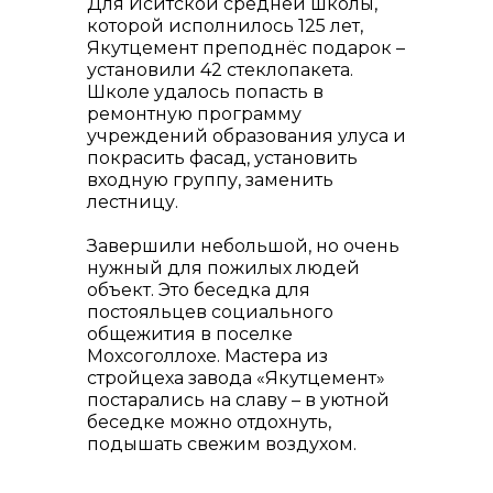
Для Иситской средней школы,
которой исполнилось 125 лет,
Якутцемент преподнёс подарок –
установили 42 стеклопакета.
Школе удалось попасть в
ремонтную программу
учреждений образования улуса и
покрасить фасад, установить
входную группу, заменить
лестницу.
Завершили небольшой, но очень
нужный для пожилых людей
объект. Это беседка для
постояльцев социального
общежития в поселке
Мохсоголлохе. Мастера из
стройцеха завода «Якутцемент»
постарались на славу – в уютной
беседке можно отдохнуть,
подышать свежим воздухом.