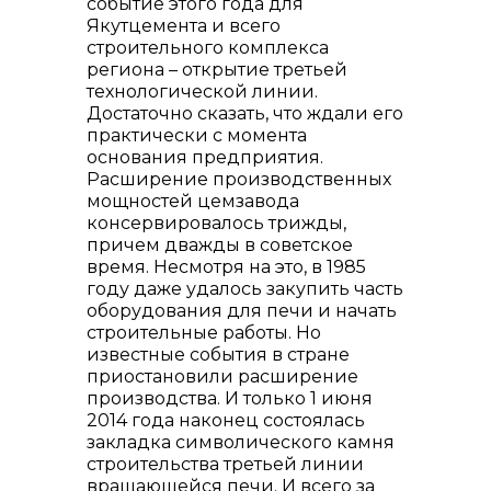
событие этого года для
Якутцемента и всего
строительного комплекса
региона – открытие третьей
технологической линии.
Контакты
Достаточно сказать, что ждали его
практически с момента
основания предприятия.
Расширение производственных
мощностей цемзавода
консервировалось трижды,
причем дважды в советское
время. Несмотря на это, в 1985
году даже удалось закупить часть
оборудования для печи и начать
строительные работы. Но
известные события в стране
приостановили расширение
+7 (423) 234 50 50
производства. И только 1 июня
2014 года наконец состоялась
закладка символического камня
строительства третьей линии
вращающейся печи. И всего за