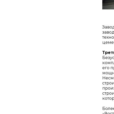
Завод
завод
техн
цеме
Трет
Безус
компл
его 
мощн
Несмо
стро
произ
строи
котор
Боле
«Вос