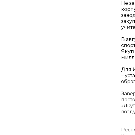
Не за
корп
заво
заку
учите
В авг
спор
Якут
милл
Для 
– ус
образ
Заве
пост
«Яку
возд
Респ