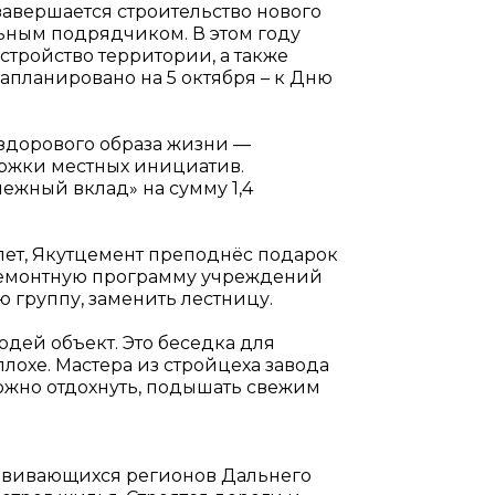
 завершается строительство нового
льным подрядчиком. В этом году
стройство территории, а также
апланировано на 5 октября – к Дню
т здорового образа жизни —
ржки местных инициатив.
ежный вклад» на сумму 1,4
лет, Якутцемент преподнёс подарок
в ремонтную программу учреждений
ю группу, заменить лестницу.
дей объект. Это беседка для
охе. Мастера из стройцеха завода
можно отдохнуть, подышать свежим
азвивающихся регионов Дальнего