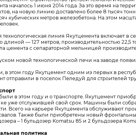
та началось 1 июня 2014 года. За это время на тер
ктов, на новую линию доставлено более 8 тысяч тон
сяч кубических метров железобетона. На этом масшт
еловек.
я технологическая линия Якутцемента включает в с
 длиной — 127 метров, производительностью 22,5 т
ла цемента с сепараторной мельницей производитель
уском новой технологической печи на заводе появи
ти, в этом году Якутцемент одним из первых в респ
нт отправили в поселок Пеледуй для строителей тр
спорт
были в этом году и о транспорте. Якутцемент приобр
ике уже отслужившей свой срок. Машины были собра
сти. Всего на карьере Якутцемента обслуживают пр
свалов. Также были приобретены новый фронтальный 
озера – 1 бульдозер Komatsu 85 и 2 бульдозера Koma
альная политика