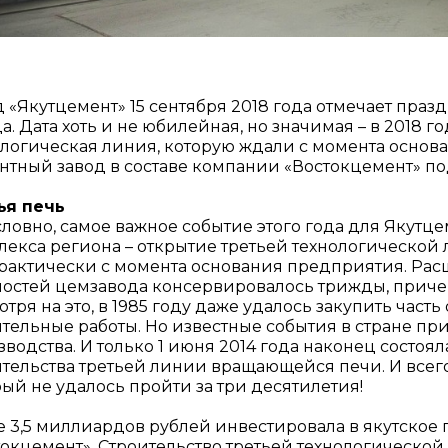
 «Якутцемент» 15 сентября 2018 года отмечает празд
а. Дата хоть и не юбилейная, но значимая – в 2018 г
ологическая линия, которую ждали с момента основ
нтный завод в составе компании «Востокцемент» по
ья печь
ловно, самое важное событие этого года для Якутце
екса региона – открытие третьей технологической л
практически с момента основания предприятия. Ра
остей цемзавода консервировалось трижды, причем
тря на это, в 1985 году даже удалось закупить част
ительные работы. Но известные события в стране п
водства. И только 1 июня 2014 года наконец состоя
тельства третьей линии вращающейся печи. И всего
ый не удалось пройти за три десятилетия!
е 3,5 миллиардов рублей инвестировала в якутско
токцемент». Строительство третьей технологической