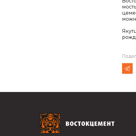
Восто
мост
цеме
можно
Якутц
рожд
Подел