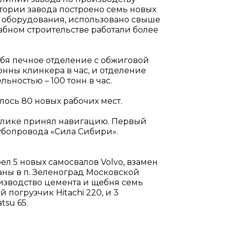
ритории завода построено семь новых
н оборудования, использовано свыше
абном строительстве работали более
ебя печное отделение с обжиговой
онны клинкера в час, и отделение
ностью – 100 тонн в час.
лось 80 новых рабочих мест.
ублике принял навигацию. Первый
убопровода «Сила Сибири».
ел 5 новых самосвалов Volvo, взамен
ны в п. Зеленоград Московской
оизводство цемента и щебня семь
погрузчик Hitachi 220, и 3
tsu 65.