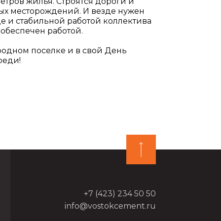
метров жилья. Строятся дороги и
вых месторождений. И везде нужен
е и стабильной работой коллектива
 обеспечен работой.
 родном поселке и в свой День
реди!
+7 (423) 234 50 50
info@vostokcement.ru