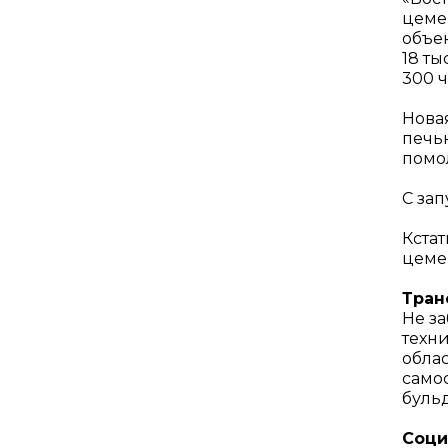
цемен
объе
18 ты
300 ч
Нова
печью
помо
С зап
Кста
цеме
Тран
Не за
техн
обла
само
бульд
Соци