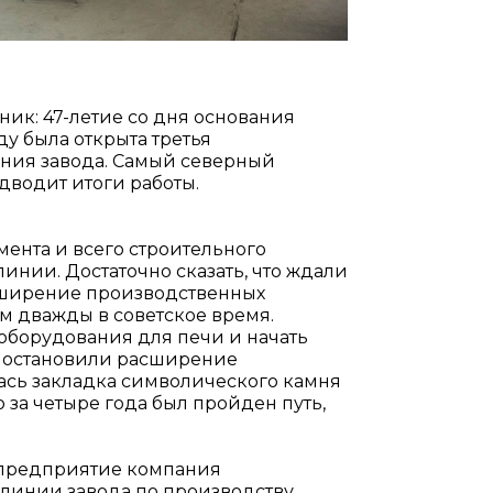
ник: 47-летие со дня основания
оду была открыта третья
ания завода. Самый северный
дводит итоги работы.
мента и всего строительного
инии. Достаточно сказать, что ждали
сширение производственных
 дважды в советское время.
ь оборудования для печи и начать
риостановили расширение
лась закладка символического камня
 за четыре года был пройден путь,
е предприятие компания
 линии завода по производству