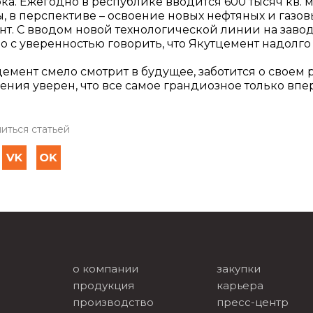
ка. Ежегодно в республике вводится 600 тысяч кв. 
ы, в перспективе – освоение новых нефтяных и газо
нт. С вводом новой технологической линии на завод
 с уверенностью говорить, что Якутцемент надолго
емент смело смотрит в будущее, заботится о своем
ения уверен, что все самое грандиозное только впе
иться статьей
о компании
закупки
продукция
карьера
производство
пресс-центр