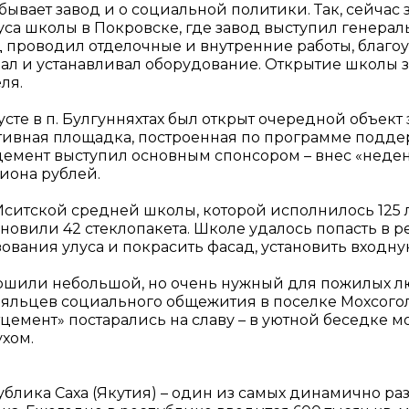
бывает завод и о социальной политики. Так, сейчас
уса школы в Покровске, где завод выступил генера
д проводил отделочные и внутренние работы, благоу
пал и устанавливал оборудование. Открытие школы з
ля.
усте в п. Булгунняхтах был открыт очередной объек
тивная площадка, построенная по программе подде
цемент выступил основным спонсором – внес «неден
иона рублей.
Иситской средней школы, которой исполнилось 125 
тановили 42 стеклопакета. Школе удалось попасть 
ования улуса и покрасить фасад, установить входну
ршили небольшой, но очень нужный для пожилых лю
ояльцев социального общежития в поселке Мохсоголл
тцемент» постарались на славу – в уютной беседке 
ухом.
ублика Саха (Якутия) – один из самых динамично р