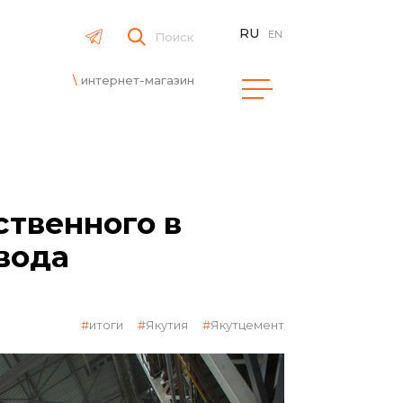
RU
EN
Поиск
интернет-магазин
ственного в
вода
итоги
Якутия
Якутцемент