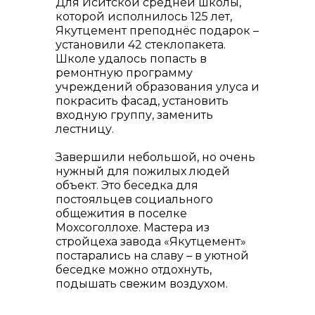
Для Иситской средней школы,
которой исполнилось 125 лет,
Якутцемент преподнёс подарок –
установили 42 стеклопакета.
Школе удалось попасть в
ремонтную программу
учреждений образования улуса и
покрасить фасад, установить
входную группу, заменить
лестницу.
Завершили небольшой, но очень
нужный для пожилых людей
объект. Это беседка для
постояльцев социального
общежития в поселке
Мохсоголлохе. Мастера из
стройцеха завода «Якутцемент»
постарались на славу – в уютной
беседке можно отдохнуть,
подышать свежим воздухом.