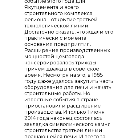
событие этого года для
Якутцемента и всего
строительного комплекса
региона – открытие третьей
технологической линии.
Контакты
Достаточно сказать, что ждали его
практически с момента
основания предприятия.
Расширение производственных
мощностей цемзавода
консервировалось трижды,
причем дважды в советское
время. Несмотря на это, в 1985
году даже удалось закупить часть
оборудования для печи и начать
строительные работы. Но
известные события в стране
приостановили расширение
+7 (423) 234 50 50
производства. И только 1 июня
2014 года наконец состоялась
закладка символического камня
строительства третьей линии
вращающейся печи. И всего за