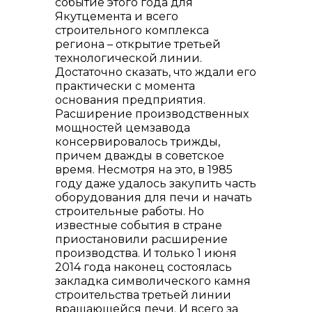
событие этого года для
Якутцемента и всего
строительного комплекса
региона – открытие третьей
технологической линии.
Контакты
Достаточно сказать, что ждали его
практически с момента
основания предприятия.
Расширение производственных
мощностей цемзавода
консервировалось трижды,
причем дважды в советское
время. Несмотря на это, в 1985
году даже удалось закупить часть
оборудования для печи и начать
строительные работы. Но
известные события в стране
приостановили расширение
+7 (423) 234 50 50
производства. И только 1 июня
2014 года наконец состоялась
закладка символического камня
строительства третьей линии
вращающейся печи. И всего за