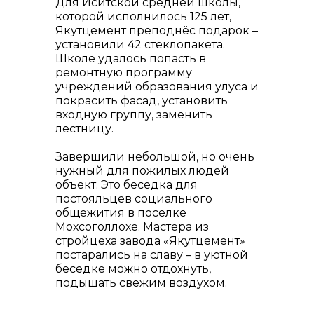
Для Иситской средней школы,
которой исполнилось 125 лет,
Якутцемент преподнёс подарок –
установили 42 стеклопакета.
Школе удалось попасть в
ремонтную программу
учреждений образования улуса и
покрасить фасад, установить
входную группу, заменить
лестницу.
Завершили небольшой, но очень
нужный для пожилых людей
объект. Это беседка для
постояльцев социального
общежития в поселке
Мохсоголлохе. Мастера из
стройцеха завода «Якутцемент»
постарались на славу – в уютной
беседке можно отдохнуть,
подышать свежим воздухом.