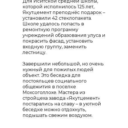
Для Иситской средней школы,
которой исполнилось 125 лет,
Якутцемент преподнёс подарок –
установили 42 стеклопакета.
Школе удалось попасть в
ремонтную программу
учреждений образования улуса и
покрасить фасад, установить
входную группу, заменить
лестницу.
Завершили небольшой, но очень
нужный для пожилых людей
объект. Это беседка для
постояльцев социального
общежития в поселке
Мохсоголлохе. Мастера из
стройцеха завода «Якутцемент»
постарались на славу – в уютной
беседке можно отдохнуть,
подышать свежим воздухом.