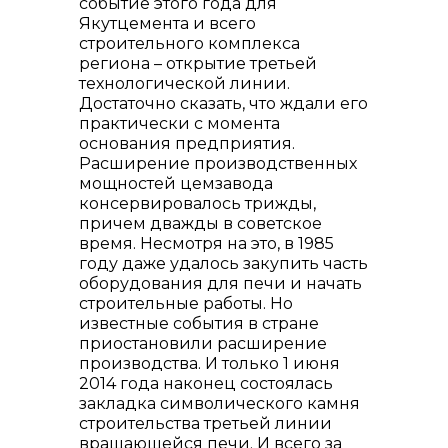
событие этого года для
Якутцемента и всего
строительного комплекса
региона – открытие третьей
технологической линии.
Контакты
Достаточно сказать, что ждали его
практически с момента
основания предприятия.
Расширение производственных
мощностей цемзавода
консервировалось трижды,
причем дважды в советское
время. Несмотря на это, в 1985
году даже удалось закупить часть
оборудования для печи и начать
строительные работы. Но
известные события в стране
приостановили расширение
+7 (423) 234 50 50
производства. И только 1 июня
2014 года наконец состоялась
закладка символического камня
строительства третьей линии
вращающейся печи. И всего за