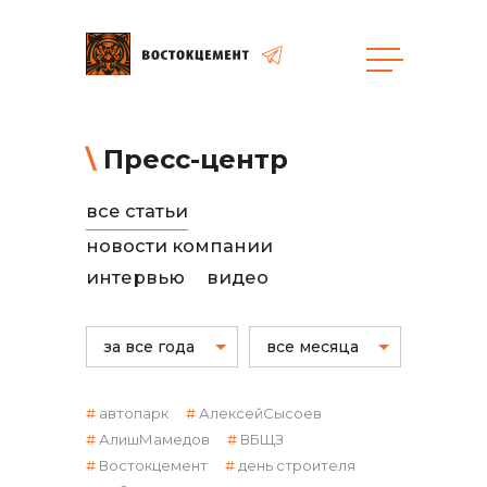
общая информация
Пресс-центр
все статьи
новости компании
интервью
видео
объявленные закупки
за все года
все месяца
автопарк
АлексейСысоев
АлишМамедов
ВБЩЗ
Востокцемент
день строителя
реализация неликвидов