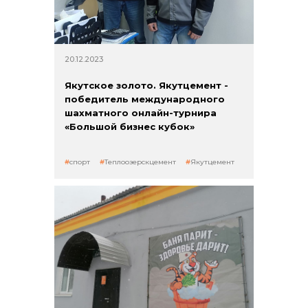
Контакты
20.12.2023
Якутское золото. Якутцемент -
победитель международного
шахматного онлайн-турнира
«Большой бизнес кубок»
спорт
Теплоозерскцемент
Якутцемент
+7 (423) 234 50 50
info@vostokcement.ru