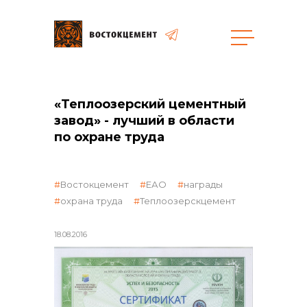
Закупки
«Теплоозерский цементный
завод» - лучший в области
общая информация
по охране труда
Востокцемент
ЕАО
награды
объявленные закупки
охрана труда
Теплоозерскцемент
18.08.2016
реализация неликвидов