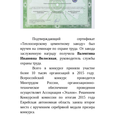
контакты отдела закупок
Подтверждающий сертификат
«Теплоозерскому цементному заводу» был
вручен на семинаре по охране труда. От завода
Контакты
заслуженную награду получила
Валентина
Ивановна Волосяная
,
руководитель службы
охраны
труда.
Всего в конкурсе приняли участие
более 10 тысяч организаций в 2015 году.
Всероссийский конкурс проводится
Минтрудом России, организационно-
+7 (423) 234 50 50
техническое обеспечение проведения
осуществляет Ассоциация «Эталон». Решением
Конкурсной комиссии по итогам 2015 года
Еврейская автономная область заняла второе
место с вручением серебряной медали призера
info@vostokcement.ru
конкурса.