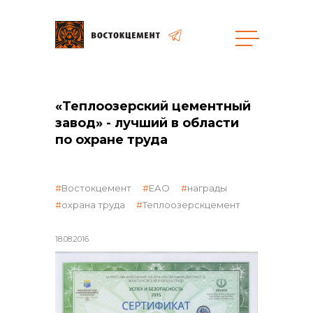
Закупки
«Теплоозерский цементный
завод» - лучший в области
общая информация
по охране труда
Востокцемент
ЕАО
награды
объявленные закупки
охрана труда
Теплоозерскцемент
18.08.2016
реализация неликвидов