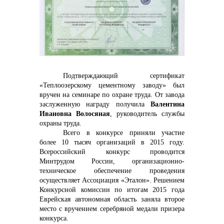
контакты отдела закупок
Подтверждающий сертификат
«Теплоозерскому цементному заводу» был
вручен на семинаре по охране труда. От завода
Контакты
заслуженную награду получила
Валентина
Ивановна Волосяная
,
руководитель службы
охраны
труда.
Всего в конкурсе приняли участие
более 10 тысяч организаций в 2015 году.
Всероссийский конкурс проводится
Минтрудом России, организационно-
+7 (423) 234 50 50
техническое обеспечение проведения
осуществляет Ассоциация «Эталон». Решением
Конкурсной комиссии по итогам 2015 года
Еврейская автономная область заняла второе
место с вручением серебряной медали призера
info@vostokcement.ru
конкурса.