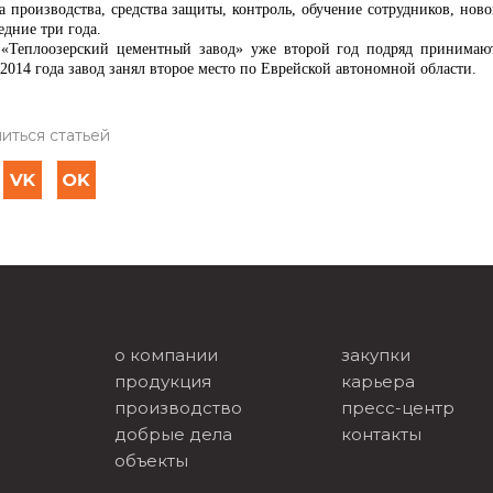
ра производства, средства защиты, контроль, обучение сотрудников, нов
едние три года.
«Теплоозерский цементный завод» уже второй год подряд принимают
2014 года завод занял второе место по Еврейской автономной области.
иться статьей
о компании
закупки
продукция
карьера
производство
пресс-центр
добрые дела
контакты
объекты