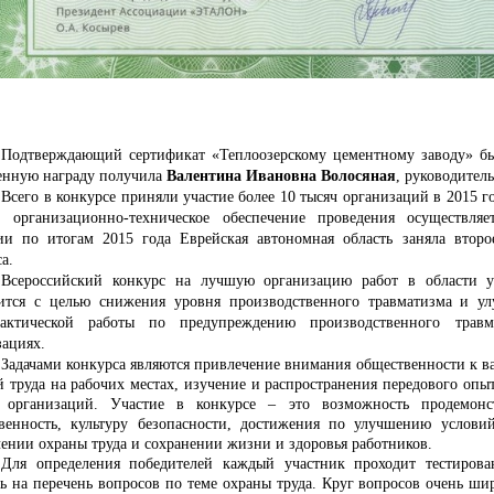
Подтверждающий сертификат «Теплоозерскому цементному заводу» был
енную награду получила
Валентина Ивановна Волосяная
,
руководител
Всего в конкурсе приняли участие более 10 тысяч организаций в 2015 
, организационно-техническое обеспечение проведения осуществл
ии по итогам 2015 года Еврейская автономная область заняла второ
а.
Всероссийский конкурс на лучшую организацию работ в области у
ится с целью снижения уровня производственного травматизма и ул
актической работы по предупреждению производственного травм
зациях.
Задачами конкурса являются привлечение внимания общественности к в
й труда на рабочих местах, изучение и распространения передового опыт
 организаций. Участие в конкурсе – это возможность продемонс
твенность, культуру безопасности, достижения по улучшению условий
чении охраны труда и сохранении жизни и здоровья работников.
Для определения победителей каждый участник проходит тестирова
ть на перечень вопросов по теме охраны труда. Круг вопросов очень ши