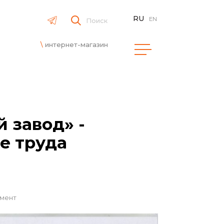
RU
EN
Поиск
интернет-магазин
 завод» -
е труда
емент