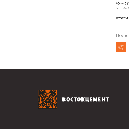
культу
за посл
итогам 
Подел