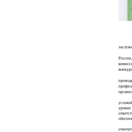
заслуж
России
комисс
конкурс
провод
профил
органи
услови
уровне
ответс
обеспе
ответи