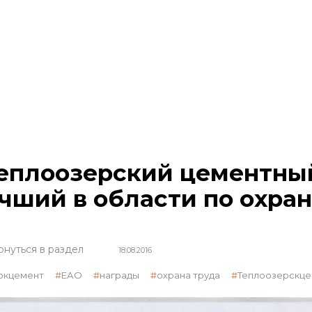
еплоозерский цементный
чший в области по охран
рнуться в раздел
18.08.2016
окцемент
ЕАО
награды
охрана труда
Теплоозерскц