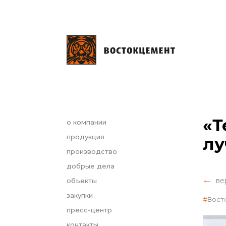
«Т
о компании
продукция
лу
производство
добрые дела
ве
объекты
закупки
Вост
пресс-центр
контакты