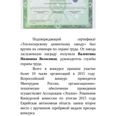
контакты отдела закупок
Подтверждающий сертификат
«Теплоозерскому цементному заводу» был
вручен на семинаре по охране труда. От завода
Контакты
заслуженную награду получила
Валентина
Ивановна Волосяная
,
руководитель службы
охраны
труда.
Всего в конкурсе приняли участие
более 10 тысяч организаций в 2015 году.
Всероссийский конкурс проводится
Минтрудом России, организационно-
+7 (423) 234 50 50
техническое обеспечение проведения
осуществляет Ассоциация «Эталон». Решением
Конкурсной комиссии по итогам 2015 года
Еврейская автономная область заняла второе
место с вручением серебряной медали призера
info@vostokcement.ru
конкурса.