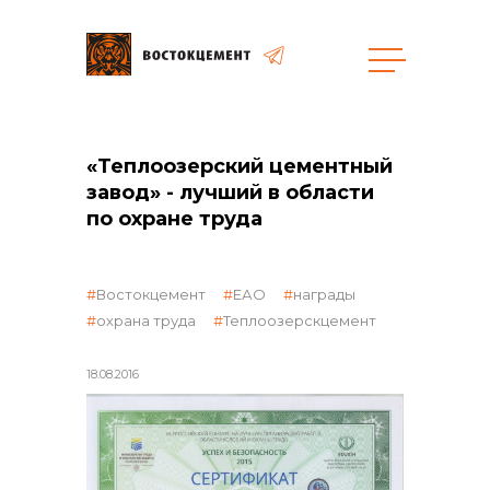
Закупки
«Теплоозерский цементный
завод» - лучший в области
общая информация
по охране труда
Востокцемент
ЕАО
награды
объявленные закупки
охрана труда
Теплоозерскцемент
18.08.2016
реализация неликвидов