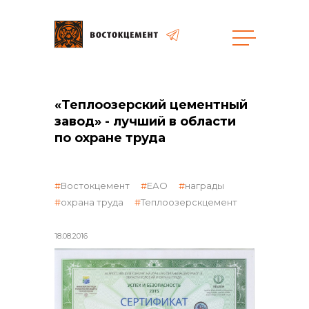
Закупки
«Теплоозерский цементный
завод» - лучший в области
общая информация
по охране труда
Востокцемент
ЕАО
награды
объявленные закупки
охрана труда
Теплоозерскцемент
18.08.2016
реализация неликвидов