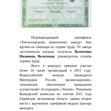
контакты отдела закупок
Подтверждающий сертификат
«Теплоозерскому цементному заводу» был
вручен на семинаре по охране труда. От завода
Контакты
заслуженную награду получила
Валентина
Ивановна Волосяная
,
руководитель службы
охраны
труда.
Всего в конкурсе приняли участие
более 10 тысяч организаций в 2015 году.
Всероссийский конкурс проводится
Минтрудом России, организационно-
+7 (423) 234 50 50
техническое обеспечение проведения
осуществляет Ассоциация «Эталон». Решением
Конкурсной комиссии по итогам 2015 года
Еврейская автономная область заняла второе
место с вручением серебряной медали призера
info@vostokcement.ru
конкурса.