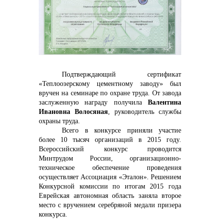
контакты отдела закупок
Подтверждающий сертификат
«Теплоозерскому цементному заводу» был
вручен на семинаре по охране труда. От завода
Контакты
заслуженную награду получила
Валентина
Ивановна Волосяная
,
руководитель службы
охраны
труда.
Всего в конкурсе приняли участие
более 10 тысяч организаций в 2015 году.
Всероссийский конкурс проводится
Минтрудом России, организационно-
+7 (423) 234 50 50
техническое обеспечение проведения
осуществляет Ассоциация «Эталон». Решением
Конкурсной комиссии по итогам 2015 года
Еврейская автономная область заняла второе
место с вручением серебряной медали призера
info@vostokcement.ru
конкурса.