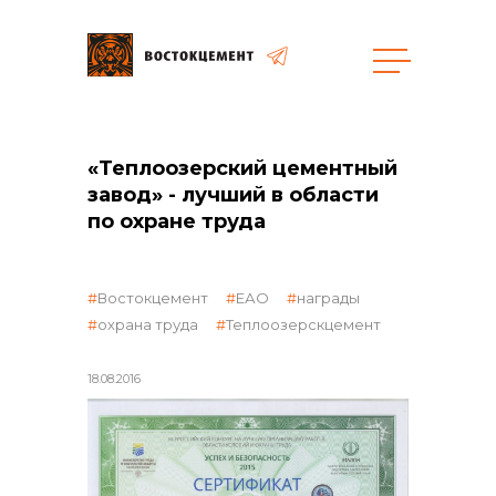
Закупки
«Теплоозерский цементный
завод» - лучший в области
общая информация
по охране труда
Востокцемент
ЕАО
награды
объявленные закупки
охрана труда
Теплоозерскцемент
18.08.2016
реализация неликвидов