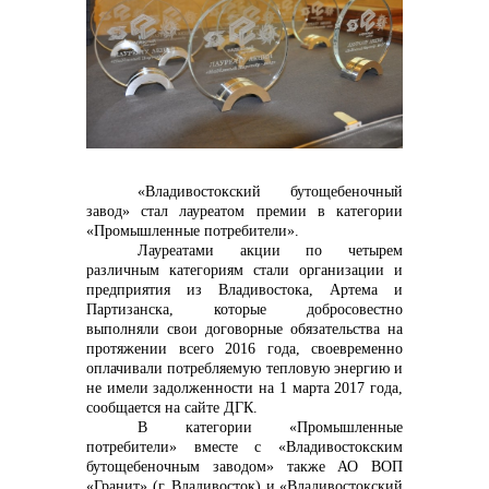
Контакты
«Владивостокский бутощебеночный
завод» стал лауреатом премии в категории
«Промышленные потребители».
Лауреатами акции по четырем
различным категориям стали организации и
+7 (423) 234 50 50
предприятия из Владивостока, Артема и
Партизанска, которые добросовестно
выполняли свои договорные обязательства на
протяжении всего 2016 года, своевременно
info@vostokcement.ru
оплачивали потребляемую тепловую энергию и
не имели задолженности на 1 марта 2017 года,
сообщается на сайте ДГК.
В категории «Промышленные
потребители» вместе с
«Владивостокским
бутощебеночным заводом» также АО ВОП
«Гранит» (г. Владивосток) и «Владивостокский