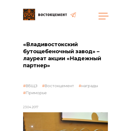
Объекты
Закупки
«Владивостокский
бутощебеночный завод» –
лауреат акции «Надежный
общая информация
партнер»
объявленные закупки
ВБЩЗ
Востокцемент
награды
Приморье
реализация неликвидов
23.04.2017
контакты отдела закупок