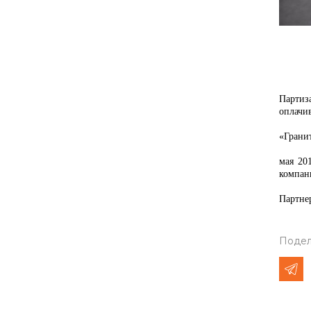
Партиз
оплачи
«Грани
мая 20
компан
Партне
Подел