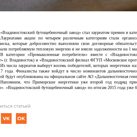
«Владивостокский бутощебеночный завод» стал лауреатом премии в ка
Лауреатами акции по четырем различным категориям стали организ
анска, которые добросовестно выполняли свои договорные обязательс
вали потребляемую тепловую энергию и не имели задолженности на 1 мар
В категории «Промышленные потребители» вместе с
«Владивосто
т» (г. Владивосток) и «Владивостокский филиал ФГУП «Московское прот
Из числа лауреатов выберут восемь победителей, которых энергетики н
17 года. Финалисты также войдут в число номинантов дальневосточн
ий будут опубликованы на официальном сайте АО «Дальневосточная ген
Напомним, что
Приморские энергетики уже второй год подряд при
р». «Владивостокский бутощебеночный завод» по итогам 2015 года уже б
иться статьей