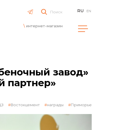
RU
EN
Поиск
интернет-магазин
беночный завод»
й партнер»
ЩЗ
Востокцемент
награды
Приморье