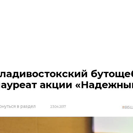
ладивостокский бутоще
лауреат акции «Надежны
рнуться в раздел
23.04.2017
ВБ