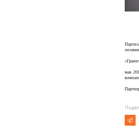
Партиз
оплачи
«Грани
мая 20
компан
Партне
Подел