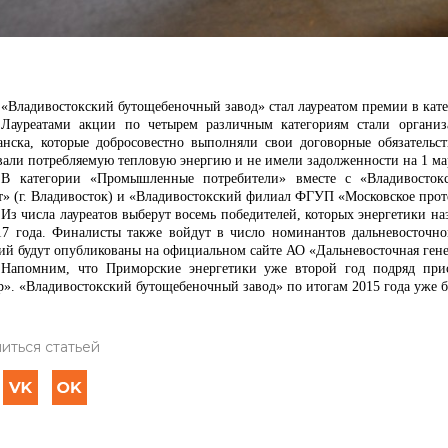
«Владивостокский бутощебеночный завод» стал лауреатом премии в ка
Лауреатами акции по четырем различным категориям стали организ
анска, которые добросовестно выполняли свои договорные обязательс
вали потребляемую тепловую энергию и не имели задолженности на 1 мар
В категории «Промышленные потребители» вместе с
«Владивосто
т» (г. Владивосток) и «Владивостокский филиал ФГУП «Московское прот
Из числа лауреатов выберут восемь победителей, которых энергетики н
17 года. Финалисты также войдут в число номинантов дальневосточн
ий будут опубликованы на официальном сайте АО «Дальневосточная ген
Напомним, что
Приморские энергетики уже второй год подряд при
р». «Владивостокский бутощебеночный завод» по итогам 2015 года уже б
иться статьей