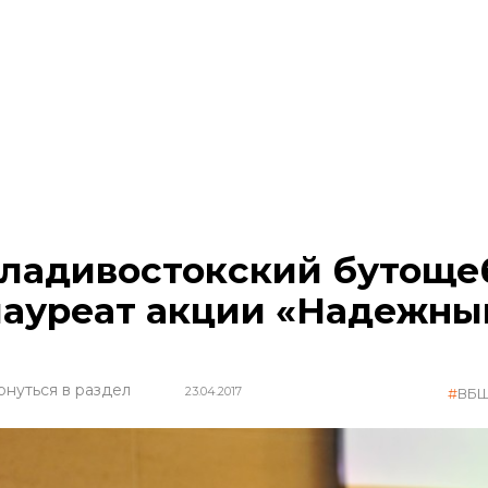
ладивостокский бутоще
лауреат акции «Надежны
рнуться в раздел
23.04.2017
ВБ