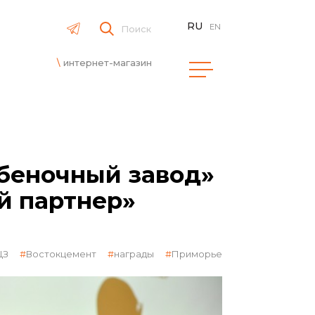
RU
EN
Поиск
интернет-магазин
беночный завод»
й партнер»
ЩЗ
Востокцемент
награды
Приморье