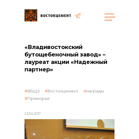
Объекты
Закупки
«Владивостокский
бутощебеночный завод» –
лауреат акции «Надежный
общая информация
партнер»
объявленные закупки
ВБЩЗ
Востокцемент
награды
Приморье
реализация неликвидов
23.04.2017
контакты отдела закупок