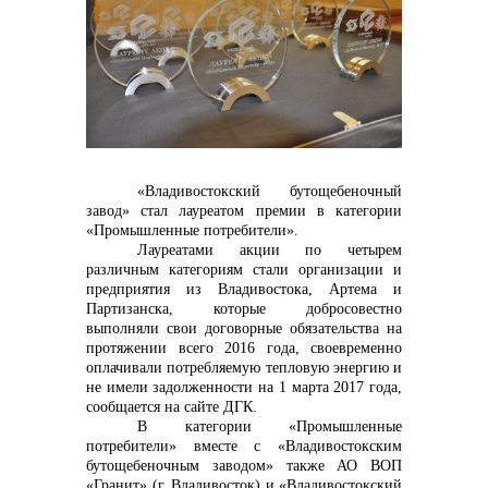
Контакты
«Владивостокский бутощебеночный
завод» стал лауреатом премии в категории
«Промышленные потребители».
Лауреатами акции по четырем
различным категориям стали организации и
+7 (423) 234 50 50
предприятия из Владивостока, Артема и
Партизанска, которые добросовестно
выполняли свои договорные обязательства на
протяжении всего 2016 года, своевременно
info@vostokcement.ru
оплачивали потребляемую тепловую энергию и
не имели задолженности на 1 марта 2017 года,
сообщается на сайте ДГК.
В категории «Промышленные
потребители» вместе с
«Владивостокским
бутощебеночным заводом» также АО ВОП
«Гранит» (г. Владивосток) и «Владивостокский