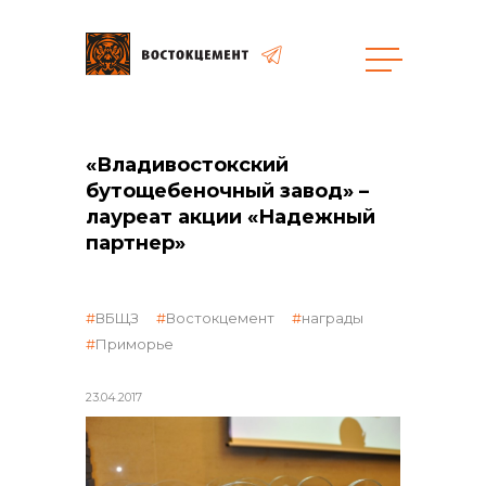
Объекты
Закупки
«Владивостокский
бутощебеночный завод» –
лауреат акции «Надежный
общая информация
партнер»
объявленные закупки
ВБЩЗ
Востокцемент
награды
Приморье
реализация неликвидов
23.04.2017
контакты отдела закупок