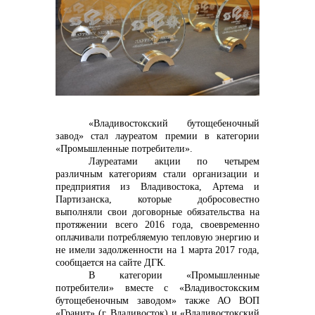
Контакты
«Владивостокский бутощебеночный
завод» стал лауреатом премии в категории
«Промышленные потребители».
Лауреатами акции по четырем
различным категориям стали организации и
+7 (423) 234 50 50
предприятия из Владивостока, Артема и
Партизанска, которые добросовестно
выполняли свои договорные обязательства на
протяжении всего 2016 года, своевременно
info@vostokcement.ru
оплачивали потребляемую тепловую энергию и
не имели задолженности на 1 марта 2017 года,
сообщается на сайте ДГК.
В категории «Промышленные
потребители» вместе с
«Владивостокским
бутощебеночным заводом» также АО ВОП
«Гранит» (г. Владивосток) и «Владивостокский