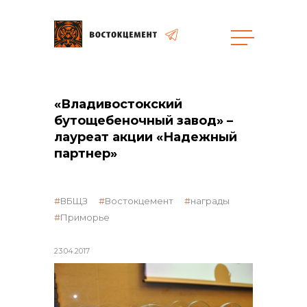
Объекты
Закупки
«Владивостокский
бутощебеночный завод» –
лауреат акции «Надежный
общая информация
партнер»
объявленные закупки
ВБЩЗ
Востокцемент
награды
Приморье
реализация неликвидов
23.04.2017
контакты отдела закупок