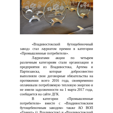
Контакты
«Владивостокский бутощебеночный
завод» стал лауреатом премии в категории
«Промышленные потребители».
Лауреатами акции по четырем
различным категориям стали организации и
+7 (423) 234 50 50
предприятия из Владивостока, Артема и
Партизанска, которые добросовестно
выполняли свои договорные обязательства на
протяжении всего 2016 года, своевременно
info@vostokcement.ru
оплачивали потребляемую тепловую энергию и
не имели задолженности на 1 марта 2017 года,
сообщается на сайте ДГК.
В категории «Промышленные
потребители» вместе с
«Владивостокским
бутощебеночным заводом» также АО ВОП
«Гранит» (г. Владивосток) и «Владивостокский