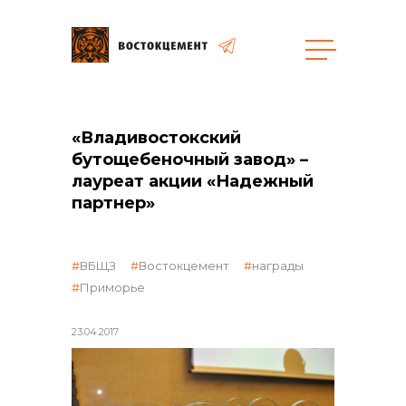
Объекты
Закупки
«Владивостокский
бутощебеночный завод» –
лауреат акции «Надежный
общая информация
партнер»
объявленные закупки
ВБЩЗ
Востокцемент
награды
Приморье
реализация неликвидов
23.04.2017
контакты отдела закупок