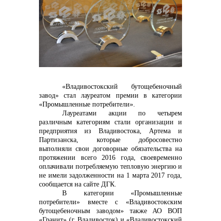
Контакты
«Владивостокский бутощебеночный
завод» стал лауреатом премии в категории
«Промышленные потребители».
Лауреатами акции по четырем
различным категориям стали организации и
+7 (423) 234 50 50
предприятия из Владивостока, Артема и
Партизанска, которые добросовестно
выполняли свои договорные обязательства на
протяжении всего 2016 года, своевременно
info@vostokcement.ru
оплачивали потребляемую тепловую энергию и
не имели задолженности на 1 марта 2017 года,
сообщается на сайте ДГК.
В категории «Промышленные
потребители» вместе с
«Владивостокским
бутощебеночным заводом» также АО ВОП
«Гранит» (г. Владивосток) и «Владивостокский