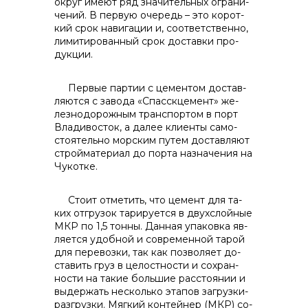
контакты отдела закупок
округ имеют ряд значительных ограни­
чений. В первую очередь – это корот­
кий срок навигации и, соответственно,
лимитированный срок доставки про­
дукции.
Первые партии с цементом достав­
ляются с завода «Спасскцемент» же­
Контакты
лезнодорожным транспортом в порт
Владивосток, а далее клиенты само­
стоятельно морским путем доставля­ют
стройматериал до порта назначе­ния на
Чукотке.
+7 (423) 234 50 50
Стоит отметить, что цемент для та­
ких отгрузок тарируется в двухслойные
МКР по 1,5 тонны. Данная упаковка яв­
info@vostokcement.ru
ляется удобной и современной тарой
для перевозки, так как позволяет до­
ставить груз в целостности и сохран­
ности на такие большие расстоянии и
выдержать несколько этапов загрузки-
разгрузки. Мягкий контейнер (МКР) со­