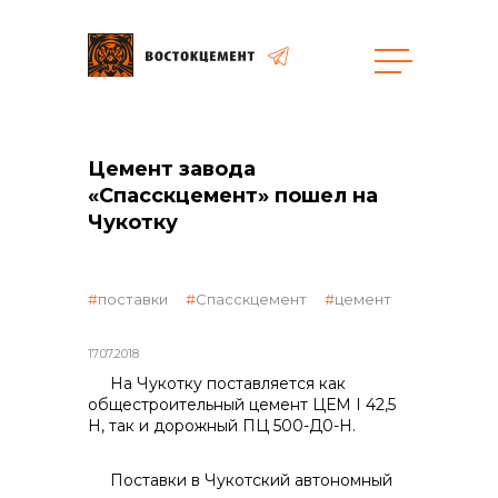
Объекты
Закупки
Цемент завода
«Спасскцемент» пошел на
Чукотку
общая информация
поставки
Спасскцемент
цемент
объявленные закупки
17.07.2018
На Чукотку поставляется как
общестроительный це­мент ЦЕМ I 42,5
реализация неликвидов
Н, так и дорожный ПЦ 500-Д0-Н.
Поставки в Чукотский автономный