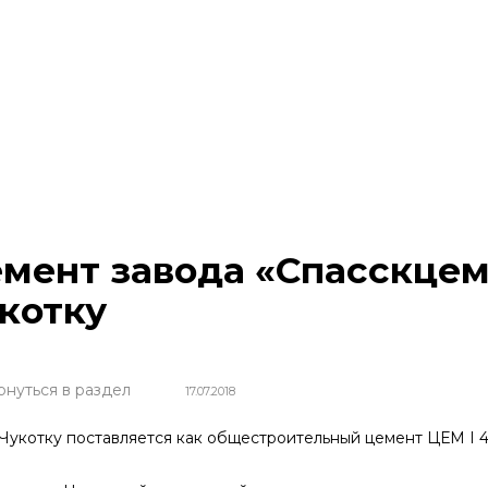
мент завода «Спасскцем
котку
рнуться в раздел
17.07.2018
котку поставляется как общестроительный це­мент ЦЕМ I 42