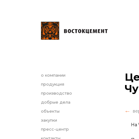
Це
о компании
продукция
Чу
производство
добрые дела
ве
объекты
закупки
На Чу
пресс-центр
контакты