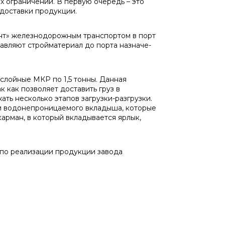
ограни­чений. В первую очередь – это
доставки про­дукции.
т» же­лезнодорожным транспортом в порт
авля­ют стройматериал до порта назначе­
хслойные МКР по 1,5 тонны. Данная
 как позволяет до­ставить груз в
ать несколько этапов загрузки-разгрузки.
и водонепроницаемого вкладыша, кото­рые
р­ман, в который вкладывается ярлык,
по реализации продукции завода