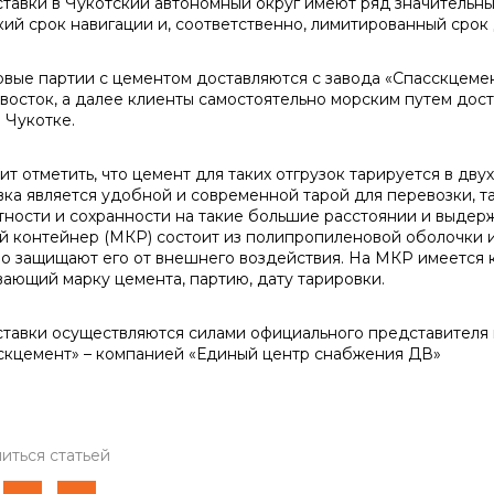
вки в Чукотский автономный округ имеют ряд значительных 
­кий срок навигации и, соответственно, лимитированный срок 
е партии с цементом достав­ляются с завода «Спасскцемен
восток, а далее клиенты само­стоятельно морским путем дост
 Чукотке.
 отметить, что цемент для та­ких отгрузок тарируется в дву
ка яв­ляется удобной и современной тарой для перевозки, так
тности и сохран­ности на такие большие расстоянии и выдерж
й контейнер (МКР) со­стоит из полипропиленовой оболочки 
о защищают его от внешне­го воздействия. На МКР имеется ка
вающий марку цемента, партию, дату тарировки.
вки осуществляются силами официального представителя 
скцемент» – компанией «Единый центр снабжения ДВ»
иться статьей