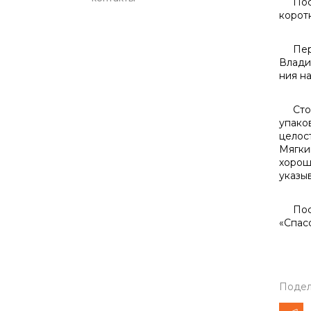
Поста
корот
Первы
Влади
ния на
Стоит
упаков
целос
Мягки
хорош
указы
Поста
«Спас
Подел