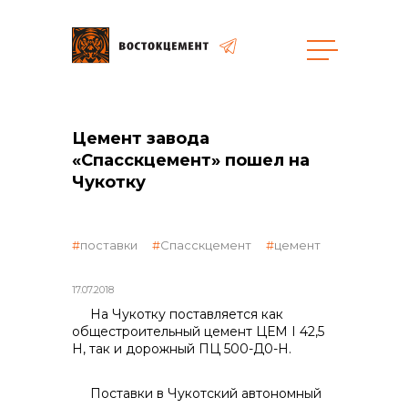
Объекты
Закупки
Цемент завода
«Спасскцемент» пошел на
Чукотку
общая информация
поставки
Спасскцемент
цемент
объявленные закупки
17.07.2018
На Чукотку поставляется как
общестроительный це­мент ЦЕМ I 42,5
реализация неликвидов
Н, так и дорожный ПЦ 500-Д0-Н.
Поставки в Чукотский автономный