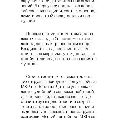
контакты отдела закупок
округ имеют ряд значительных ограни­
чений. В первую очередь – это корот­
кий срок навигации и, соответственно,
лимитированный срок доставки про­
дукции.
Первые партии с цементом достав­
ляются с завода «Спасскцемент» же­
Контакты
лезнодорожным транспортом в порт
Владивосток, а далее клиенты само­
стоятельно морским путем доставля­ют
стройматериал до порта назначе­ния на
Чукотке.
+7 (423) 234 50 50
Стоит отметить, что цемент для та­
ких отгрузок тарируется в двухслойные
МКР по 1,5 тонны. Данная упаковка яв­
info@vostokcement.ru
ляется удобной и современной тарой
для перевозки, так как позволяет до­
ставить груз в целостности и сохран­
ности на такие большие расстоянии и
выдержать несколько этапов загрузки-
разгрузки. Мягкий контейнер (МКР) со­