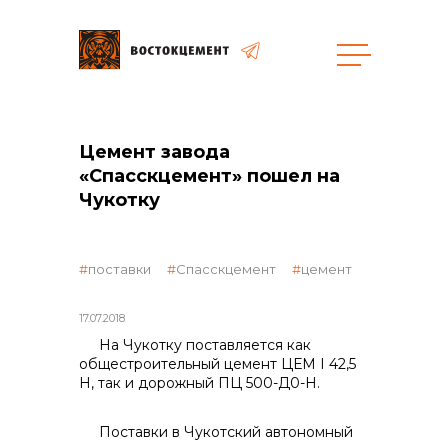
Объекты
Закупки
Цемент завода
«Спасскцемент» пошел на
Чукотку
общая информация
поставки
Спасскцемент
цемент
объявленные закупки
17.07.2018
На Чукотку поставляется как
общестроительный це­мент ЦЕМ I 42,5
реализация неликвидов
Н, так и дорожный ПЦ 500-Д0-Н.
Поставки в Чукотский автономный