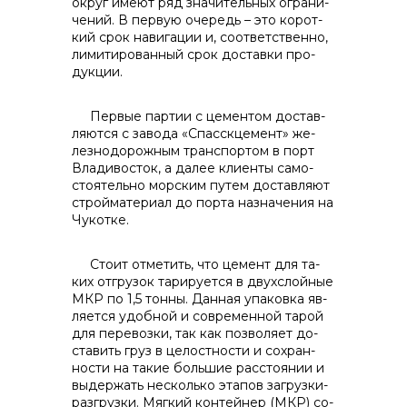
контакты отдела закупок
округ имеют ряд значительных ограни­
чений. В первую очередь – это корот­
кий срок навигации и, соответственно,
лимитированный срок доставки про­
дукции.
Первые партии с цементом достав­
ляются с завода «Спасскцемент» же­
Контакты
лезнодорожным транспортом в порт
Владивосток, а далее клиенты само­
стоятельно морским путем доставля­ют
стройматериал до порта назначе­ния на
Чукотке.
+7 (423) 234 50 50
Стоит отметить, что цемент для та­
ких отгрузок тарируется в двухслойные
МКР по 1,5 тонны. Данная упаковка яв­
info@vostokcement.ru
ляется удобной и современной тарой
для перевозки, так как позволяет до­
ставить груз в целостности и сохран­
ности на такие большие расстоянии и
выдержать несколько этапов загрузки-
разгрузки. Мягкий контейнер (МКР) со­