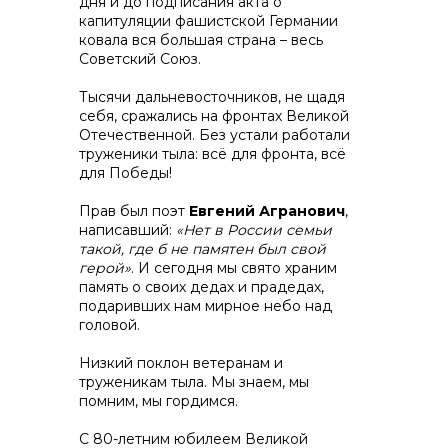
дня и до подписания акта о
капитуляции фашистской Германии
ковала вся большая страна – весь
Советский Союз.
Тысячи дальневосточников, не щадя
себя, сражались на фронтах Великой
Контакты
Отечественной. Без устали работали
труженики тыла: всё для фронта, всё
для Победы!
Прав был поэт
Евгений Агранович
,
+7 (423) 234 50 50
написавший:
«Нет в России семьи
такой, где б не памятен был свой
герой»
. И сегодня мы свято храним
память о своих дедах и прадедах,
info@vostokcement.ru
подаривших нам мирное небо над
головой.
Низкий поклон ветеранам и
труженикам тыла. Мы знаем, мы
помним, мы гордимся.
С 80-летним юбилеем Великой