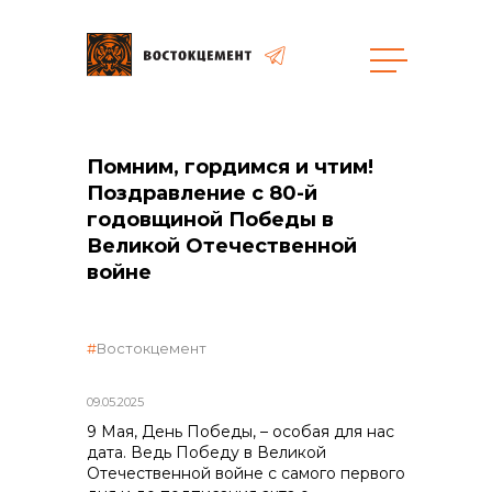
Объекты
Закупки
Помним, гордимся и чтим!
Поздравление с 80-й
годовщиной Победы в
Великой Отечественной
общая информация
войне
объявленные закупки
Востокцемент
09.05.2025
реализация неликвидов
9 Мая, День Победы, – особая для нас
дата. Ведь Победу в Великой
Отечественной войне с самого первого
контакты отдела закупок