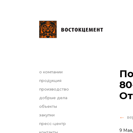
По
о компании
продукция
80
производство
От
добрые дела
объекты
закупки
ве
пресс-центр
9 Мая
контакты