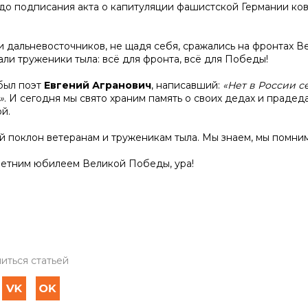
 до подписания акта о капитуляции фашистской Германии ков
и дальневосточников, не щадя себя, сражались на фронтах В
али труженики тыла: всё для фронта, всё для Победы!
был поэт
Евгений Агранович
, написавший:
«Нет в России с
»
. И сегодня мы свято храним память о своих дедах и праде
й.
й поклон ветеранам и труженикам тыла. Мы знаем, мы помним
летним юбилеем Великой Победы, ура!
иться статьей