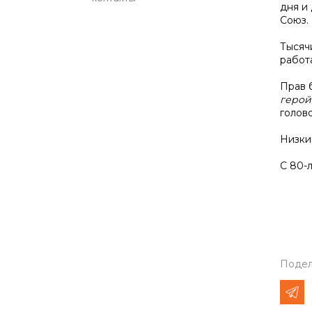
дня и
Союз.
Тысяч
работ
Прав 
герой
голово
Низки
С 80-
Подел