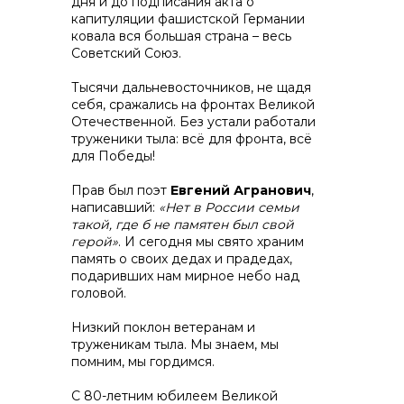
дня и до подписания акта о
капитуляции фашистской Германии
ковала вся большая страна – весь
Советский Союз.
Тысячи дальневосточников, не щадя
себя, сражались на фронтах Великой
Контакты
Отечественной. Без устали работали
труженики тыла: всё для фронта, всё
для Победы!
Прав был поэт
Евгений Агранович
,
+7 (423) 234 50 50
написавший:
«Нет в России семьи
такой, где б не памятен был свой
герой»
. И сегодня мы свято храним
память о своих дедах и прадедах,
info@vostokcement.ru
подаривших нам мирное небо над
головой.
Низкий поклон ветеранам и
труженикам тыла. Мы знаем, мы
помним, мы гордимся.
С 80-летним юбилеем Великой