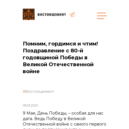
Объекты
Закупки
Помним, гордимся и чтим!
Поздравление с 80-й
годовщиной Победы в
Великой Отечественной
общая информация
войне
объявленные закупки
Востокцемент
09.05.2025
реализация неликвидов
9 Мая, День Победы, – особая для нас
дата. Ведь Победу в Великой
Отечественной войне с самого первого
контакты отдела закупок