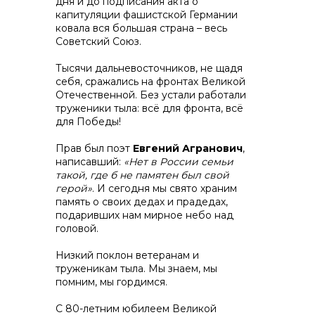
дня и до подписания акта о
капитуляции фашистской Германии
ковала вся большая страна – весь
Советский Союз.
Тысячи дальневосточников, не щадя
себя, сражались на фронтах Великой
Контакты
Отечественной. Без устали работали
труженики тыла: всё для фронта, всё
для Победы!
Прав был поэт
Евгений Агранович
,
+7 (423) 234 50 50
написавший:
«Нет в России семьи
такой, где б не памятен был свой
герой»
. И сегодня мы свято храним
память о своих дедах и прадедах,
info@vostokcement.ru
подаривших нам мирное небо над
головой.
Низкий поклон ветеранам и
труженикам тыла. Мы знаем, мы
помним, мы гордимся.
С 80-летним юбилеем Великой