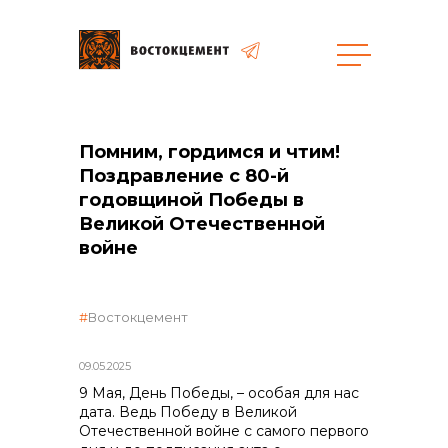
Объекты
Закупки
Помним, гордимся и чтим!
Поздравление с 80-й
годовщиной Победы в
Великой Отечественной
общая информация
войне
объявленные закупки
Востокцемент
09.05.2025
реализация неликвидов
9 Мая, День Победы, – особая для нас
дата. Ведь Победу в Великой
Отечественной войне с самого первого
контакты отдела закупок