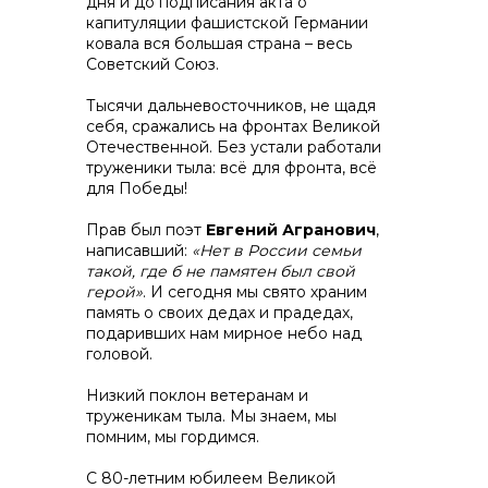
дня и до подписания акта о
капитуляции фашистской Германии
ковала вся большая страна – весь
Советский Союз.
Тысячи дальневосточников, не щадя
себя, сражались на фронтах Великой
Контакты
Отечественной. Без устали работали
труженики тыла: всё для фронта, всё
для Победы!
Прав был поэт
Евгений Агранович
,
+7 (423) 234 50 50
написавший:
«Нет в России семьи
такой, где б не памятен был свой
герой»
. И сегодня мы свято храним
память о своих дедах и прадедах,
info@vostokcement.ru
подаривших нам мирное небо над
головой.
Низкий поклон ветеранам и
труженикам тыла. Мы знаем, мы
помним, мы гордимся.
С 80-летним юбилеем Великой