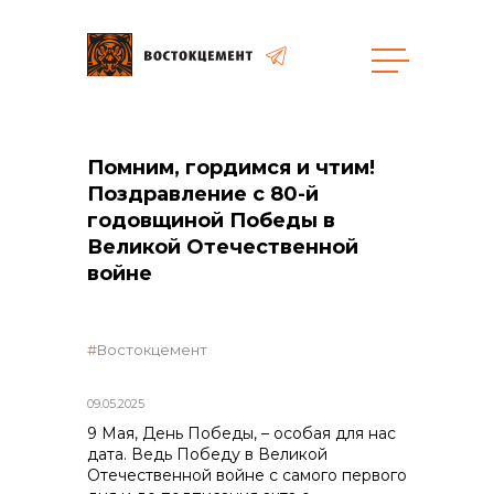
Объекты
Закупки
Помним, гордимся и чтим!
Поздравление с 80-й
годовщиной Победы в
Великой Отечественной
общая информация
войне
объявленные закупки
Востокцемент
09.05.2025
реализация неликвидов
9 Мая, День Победы, – особая для нас
дата. Ведь Победу в Великой
Отечественной войне с самого первого
контакты отдела закупок