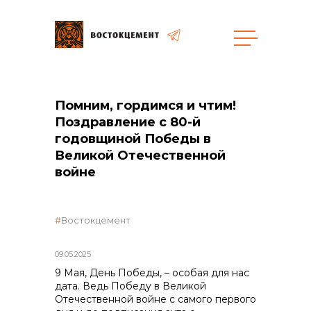
Объекты
Закупки
Помним, гордимся и чтим!
Поздравление с 80-й
годовщиной Победы в
Великой Отечественной
общая информация
войне
объявленные закупки
Востокцемент
09.05.2025
реализация неликвидов
9 Мая, День Победы, – особая для нас
дата. Ведь Победу в Великой
Отечественной войне с самого первого
контакты отдела закупок