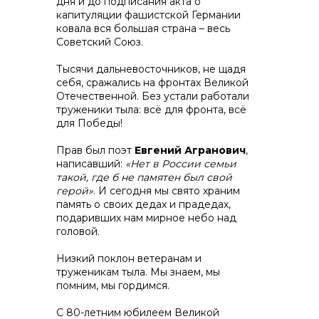
дня и до подписания акта о
капитуляции фашистской Германии
ковала вся большая страна – весь
Советский Союз.
Тысячи дальневосточников, не щадя
себя, сражались на фронтах Великой
Контакты
Отечественной. Без устали работали
труженики тыла: всё для фронта, всё
для Победы!
Прав был поэт
Евгений Агранович
,
+7 (423) 234 50 50
написавший:
«Нет в России семьи
такой, где б не памятен был свой
герой»
. И сегодня мы свято храним
память о своих дедах и прадедах,
info@vostokcement.ru
подаривших нам мирное небо над
головой.
Низкий поклон ветеранам и
труженикам тыла. Мы знаем, мы
помним, мы гордимся.
С 80-летним юбилеем Великой