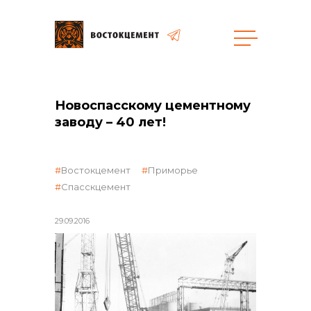
общая информация
Новоспасскому цементному
заводу – 40 лет!
Востокцемент
Приморье
Спасскцемент
объявленные закупки
29.09.2016
реализация неликвидов