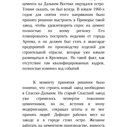
цемента на Дальнем Востоке ощущался остро.
Точнее сказать, он был всегда. В начале 1960-х
годов для снятия этого напряжения было
принято решение выстроить в Приморье такой
завод, чтобы удовлетворить спрос на цемент
полностью по всему региону. Его
планировалось построить недалеко от города
Артема, и он должен был стать в авангарде
предприятий по производству изделий для
строительной отрасли, которые уже начали
+7 (423) 234 50 50
размещаться в Кролевцах. Но такой факт, как
отсутствие там квалифицированных кадров,
полностью изменил ход событий.
К моменту принятия решения было
понятно, что строить новый завод необходимо
в Спасске-Дальнем. На старый Спасский завод
уже стремилось четвертое поколение
info@vostokcement.ru
цементников, но он, вступив в эпоху
модернизации, сокращал штаты и не мог
принять людей. Дефицит рабочих мест на
заводе и в городе стоял остро. Желание
работать на цементном производстве, верность