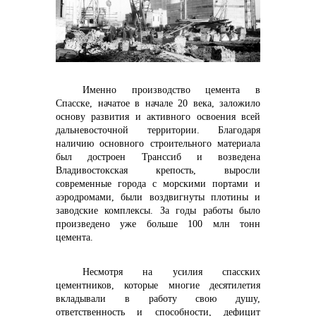
Именно производство цемента в
контакты отдела закупок
Спасске, начатое в начале 20 века, заложило
основу развития и активного освоения всей
дальневосточной территории. Благодаря
наличию основного строительного материала
был достроен Транссиб и возведена
Владивостокская крепость, выросли
современные города с морскими портами и
аэродромами, были воздвигнуты плотины и
заводские комплексы. За годы работы было
произведено уже больше 100 млн тонн
цемента.
Несмотря на усилия спасских
цементников, которые многие десятилетия
вкладывали в работу свою душу,
Контакты
ответственность и способности, дефицит