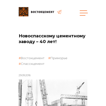
общая информация
Новоспасскому цементному
заводу – 40 лет!
Востокцемент
Приморье
Спасскцемент
объявленные закупки
29.09.2016
реализация неликвидов