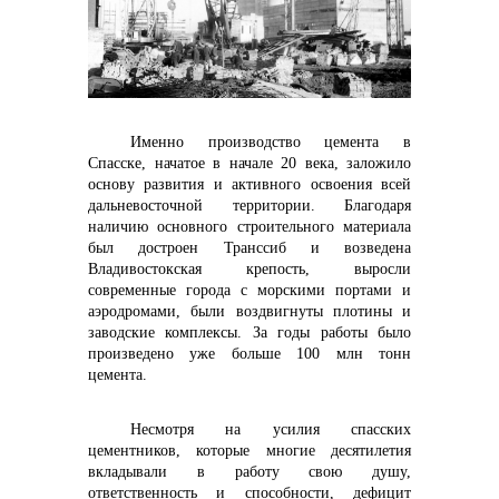
Именно производство цемента в
контакты отдела закупок
Спасске, начатое в начале 20 века, заложило
основу развития и активного освоения всей
дальневосточной территории. Благодаря
наличию основного строительного материала
был достроен Транссиб и возведена
Владивостокская крепость, выросли
современные города с морскими портами и
аэродромами, были воздвигнуты плотины и
заводские комплексы. За годы работы было
произведено уже больше 100 млн тонн
цемента.
Несмотря на усилия спасских
цементников, которые многие десятилетия
вкладывали в работу свою душу,
Контакты
ответственность и способности, дефицит