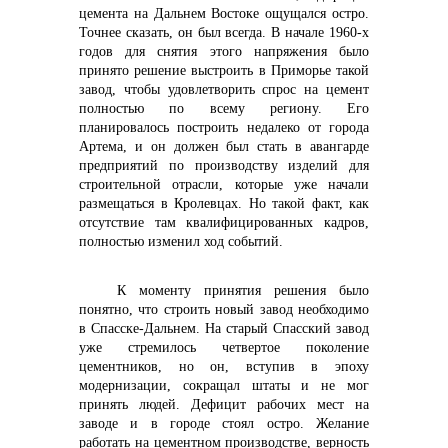
цемента на Дальнем Востоке ощущался остро.
Точнее сказать, он был всегда. В начале 1960-х
годов для снятия этого напряжения было
принято решение выстроить в Приморье такой
завод, чтобы удовлетворить спрос на цемент
полностью по всему региону. Его
планировалось построить недалеко от города
Артема, и он должен был стать в авангарде
предприятий по производству изделий для
строительной отрасли, которые уже начали
+7 (423) 234 50 50
размещаться в Кролевцах. Но такой факт, как
отсутствие там квалифицированных кадров,
полностью изменил ход событий.
К моменту принятия решения было
понятно, что строить новый завод необходимо
в Спасске-Дальнем. На старый Спасский завод
уже стремилось четвертое поколение
info@vostokcement.ru
цементников, но он, вступив в эпоху
модернизации, сокращал штаты и не мог
принять людей. Дефицит рабочих мест на
заводе и в городе стоял остро. Желание
работать на цементном производстве, верность