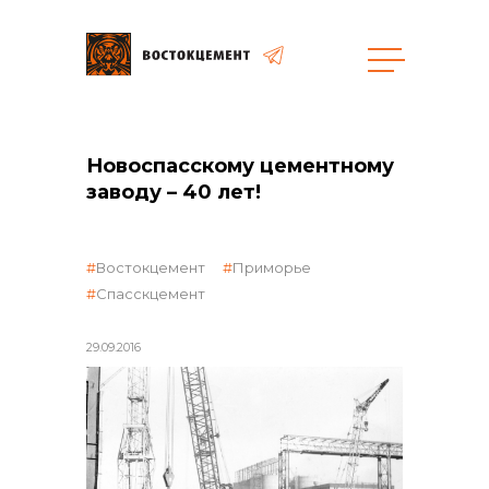
общая информация
Новоспасскому цементному
заводу – 40 лет!
Востокцемент
Приморье
Спасскцемент
объявленные закупки
29.09.2016
реализация неликвидов