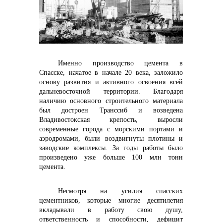
Именно производство цемента в
контакты отдела закупок
Спасске, начатое в начале 20 века, заложило
основу развития и активного освоения всей
дальневосточной территории. Благодаря
наличию основного строительного материала
был достроен Транссиб и возведена
Владивостокская крепость, выросли
современные города с морскими портами и
аэродромами, были воздвигнуты плотины и
заводские комплексы. За годы работы было
произведено уже больше 100 млн тонн
цемента.
Несмотря на усилия спасских
цементников, которые многие десятилетия
вкладывали в работу свою душу,
Контакты
ответственность и способности, дефицит