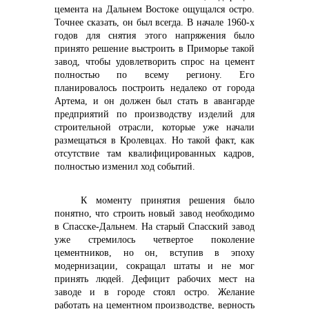
цемента на Дальнем Востоке ощущался остро.
Точнее сказать, он был всегда. В начале 1960-х
годов для снятия этого напряжения было
принято решение выстроить в Приморье такой
завод, чтобы удовлетворить спрос на цемент
полностью по всему региону. Его
планировалось построить недалеко от города
Артема, и он должен был стать в авангарде
предприятий по производству изделий для
строительной отрасли, которые уже начали
+7 (423) 234 50 50
размещаться в Кролевцах. Но такой факт, как
отсутствие там квалифицированных кадров,
полностью изменил ход событий.
К моменту принятия решения было
понятно, что строить новый завод необходимо
в Спасске-Дальнем. На старый Спасский завод
уже стремилось четвертое поколение
info@vostokcement.ru
цементников, но он, вступив в эпоху
модернизации, сокращал штаты и не мог
принять людей. Дефицит рабочих мест на
заводе и в городе стоял остро. Желание
работать на цементном производстве, верность