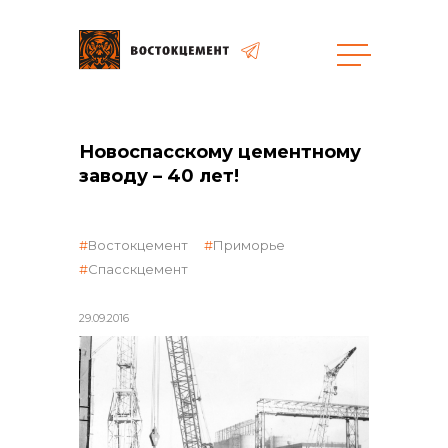
общая информация
Новоспасскому цементному
заводу – 40 лет!
Востокцемент
Приморье
Спасскцемент
объявленные закупки
29.09.2016
реализация неликвидов