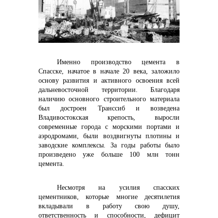
Именно производство цемента в
контакты отдела закупок
Спасске, начатое в начале 20 века, заложило
основу развития и активного освоения всей
дальневосточной территории. Благодаря
наличию основного строительного материала
был достроен Транссиб и возведена
Владивостокская крепость, выросли
современные города с морскими портами и
аэродромами, были воздвигнуты плотины и
заводские комплексы. За годы работы было
произведено уже больше 100 млн тонн
цемента.
Несмотря на усилия спасских
цементников, которые многие десятилетия
вкладывали в работу свою душу,
Контакты
ответственность и способности, дефицит