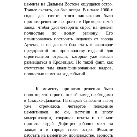
цемента на Дальнем Востоке ощущался остро.
Точнее сказать, он был всегда. В начале 1960-х
годов для снятия этого напряжения было
принято решение выстроить в Приморье такой
завод, чтобы удовлетворить спрос на цемент
полностью по всему региону. Его
планировалось построить недалеко от города
Артема, и он должен был стать в авангарде
предприятий по производству изделий для
строительной отрасли, которые уже начали
+7 (423) 234 50 50
размещаться в Кролевцах. Но такой факт, как
отсутствие там квалифицированных кадров,
полностью изменил ход событий.
К моменту принятия решения было
понятно, что строить новый завод необходимо
в Спасске-Дальнем. На старый Спасский завод
уже стремилось четвертое поколение
info@vostokcement.ru
цементников, но он, вступив в эпоху
модернизации, сокращал штаты и не мог
принять людей. Дефицит рабочих мест на
заводе и в городе стоял остро. Желание
работать на цементном производстве, верность