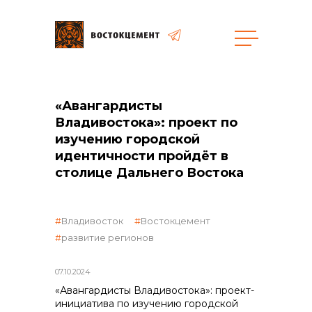
«Авангардисты
общая информация
Владивостока»: проект по
изучению городской
идентичности пройдёт в
столице Дальнего Востока
объявленные закупки
Владивосток
Востокцемент
развитие регионов
07.10.2024
реализация неликвидов
«Авангардисты Владивостока»: проект-
инициатива по изучению городской