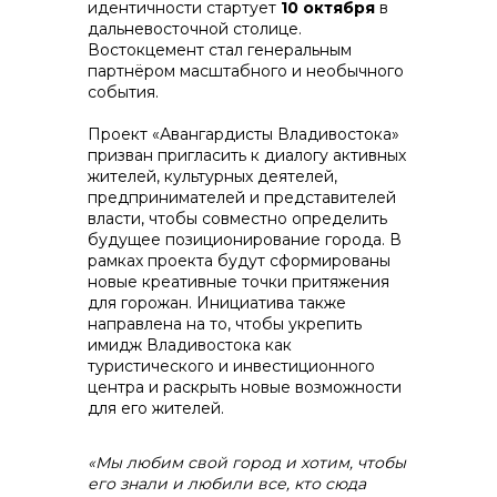
идентичности стартует
10 октября
в
дальневосточной столице.
Востокцемент стал генеральным
партнёром масштабного и необычного
события.
контакты отдела закупок
Проект «Авангардисты Владивостока»
призван пригласить к диалогу активных
жителей, культурных деятелей,
предпринимателей и представителей
власти, чтобы совместно определить
будущее позиционирование города. В
рамках проекта будут сформированы
новые креативные точки притяжения
для горожан. Инициатива также
направлена на то, чтобы укрепить
имидж Владивостока как
Контакты
туристического и инвестиционного
центра и раскрыть новые возможности
для его жителей.
«Мы любим свой город и хотим, чтобы
его знали и любили все, кто сюда