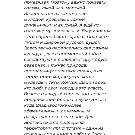
приезжает. Поэтому важно показать
гостям, какой наш морской
Владивосток на самом деле –
+7 (423) 234 50 50
молодой, красивый, самый
динамичный и вкусный. А ещё по-
настоящему уникальный. Владивосток
– это европейский город с азиатским
лицом и широкой русской душой.
Здесь тесно переплелись две разные
культуры, как в приморской тайге
info@vostokcement.ru
соседствуют и дополняют друг друга
северная и южная природа:
лиственницу оплетают лианы, а на
территории мирно уживаются
медведь и тигр. Консолидация всех,
кто любит свой город, а это власть,
бизнес и каждый горожанин, делает
продвижение бренда и культурного
кода Владивостока более
эффективным и динамичным,
раскрывает все его грани. Для
Востокцемента поддержка
территорий присутствия – один из
основных принципов работы. Здесь