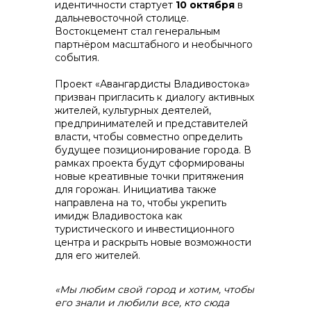
идентичности стартует
10 октября
в
дальневосточной столице.
Востокцемент стал генеральным
партнёром масштабного и необычного
события.
контакты отдела закупок
Проект «Авангардисты Владивостока»
призван пригласить к диалогу активных
жителей, культурных деятелей,
предпринимателей и представителей
власти, чтобы совместно определить
будущее позиционирование города. В
рамках проекта будут сформированы
новые креативные точки притяжения
для горожан. Инициатива также
направлена на то, чтобы укрепить
имидж Владивостока как
Контакты
туристического и инвестиционного
центра и раскрыть новые возможности
для его жителей.
«Мы любим свой город и хотим, чтобы
его знали и любили все, кто сюда