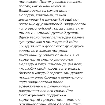
приезжает. Поэтому важно показать
гостям, какой наш морской
Владивосток на самом деле –
+7 (423) 234 50 50
молодой, красивый, самый
динамичный и вкусный. А ещё по-
настоящему уникальный. Владивосток
– это европейский город с азиатским
лицом и широкой русской душой.
Здесь тесно переплелись две разные
культуры, как в приморской тайге
info@vostokcement.ru
соседствуют и дополняют друг друга
северная и южная природа:
лиственницу оплетают лианы, а на
территории мирно уживаются
медведь и тигр. Консолидация всех,
кто любит свой город, а это власть,
бизнес и каждый горожанин, делает
продвижение бренда и культурного
кода Владивостока более
эффективным и динамичным,
раскрывает все его грани. Для
Востокцемента поддержка
территорий присутствия – один из
основных принципов работы. Здесь